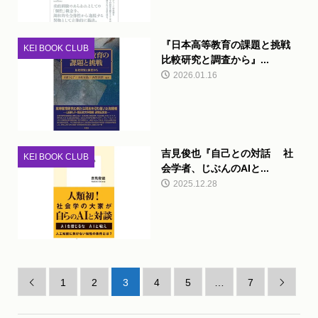
『日本高等教育の課題と挑戦
KEI BOOK CLUB
比較研究と調査から』...
2026.01.16
吉見俊也『自己との対話 社
KEI BOOK CLUB
会学者、じぶんのAIと...
2025.12.28
1
2
3
4
5
…
7

