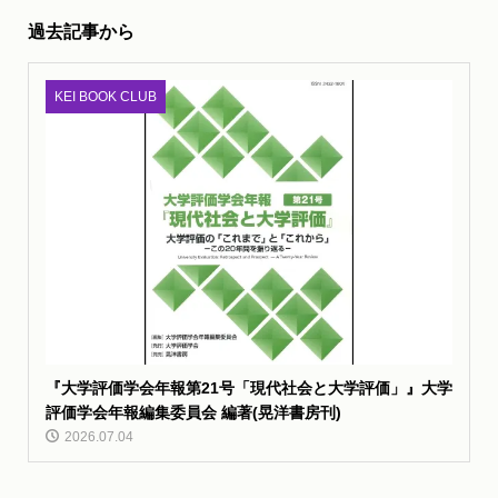
過去記事から
KEI BOOK CLUB
『大学評価学会年報第21号「現代社会と大学評価」』大学
評価学会年報編集委員会 編著(晃洋書房刊)
2026.07.04