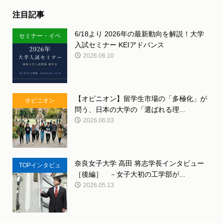
注目記事
6/18より 2026年の最新動向を解説！大学
セミナー・イベ
入試セミナー KEIアドバンス
ント
2026.06.10
【オピニオン】留学生市場の「多極化」が
オピニオン
問う、日本の大学の「選ばれる理...
2026.06.03
奈良女子大学 高田 将志学長インタビュー
TOPインタビュ
［後編］ －女子大初の工学部が...
ー
2026.05.13