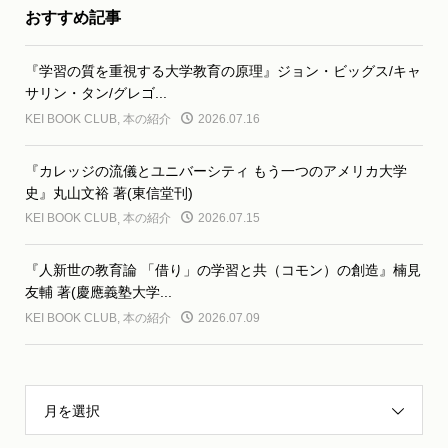
おすすめ記事
『学習の質を重視する大学教育の原理』ジョン・ビッグス/キャ
サリン・タン/グレゴ...
KEI BOOK CLUB
,
本の紹介
2026.07.16
『カレッジの流儀とユニバーシティ もう一つのアメリカ大学
史』丸山文裕 著(東信堂刊)
KEI BOOK CLUB
,
本の紹介
2026.07.15
『人新世の教育論 「借り」の学習と共（コモン）の創造』楠見
友輔 著(慶應義塾大学...
KEI BOOK CLUB
,
本の紹介
2026.07.09
月を選択