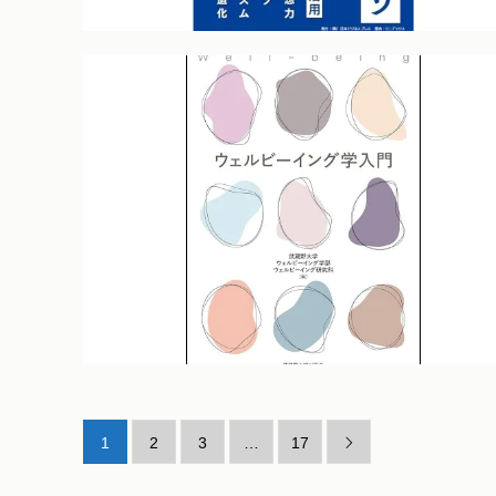
1
2
3
…
17
