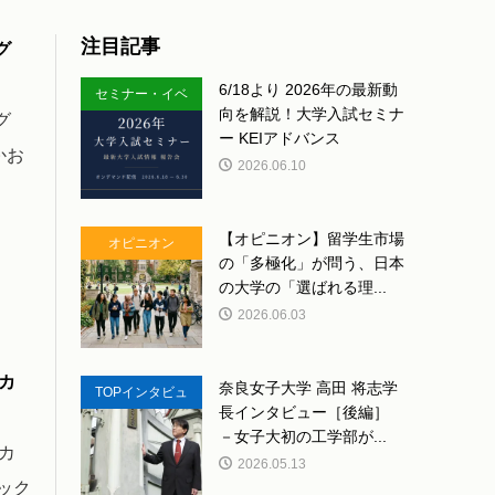
注目記事
グ
6/18より 2026年の最新動
セミナー・イベ
向を解説！大学入試セミナ
グ
ント
ー KEIアドバンス
かお
2026.06.10
【オピニオン】留学生市場
オピニオン
の「多極化」が問う、日本
の大学の「選ばれる理...
2026.06.03
カ
奈良女子大学 高田 将志学
TOPインタビュ
長インタビュー［後編］
ー
－女子大初の工学部が...
カ
2026.05.13
ック