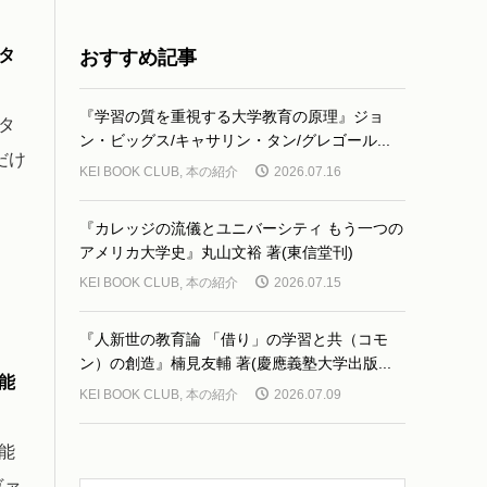
タ
おすすめ記事
『学習の質を重視する大学教育の原理』ジョ
タ
ン・ビッグス/キャサリン・タン/グレゴール...
だけ
KEI BOOK CLUB
,
本の紹介
2026.07.16
『カレッジの流儀とユニバーシティ もう一つの
アメリカ大学史』丸山文裕 著(東信堂刊)
KEI BOOK CLUB
,
本の紹介
2026.07.15
『人新世の教育論 「借り」の学習と共（コモ
ン）の創造』楠見友輔 著(慶應義塾大学出版...
能
KEI BOOK CLUB
,
本の紹介
2026.07.09
能
ヴァ