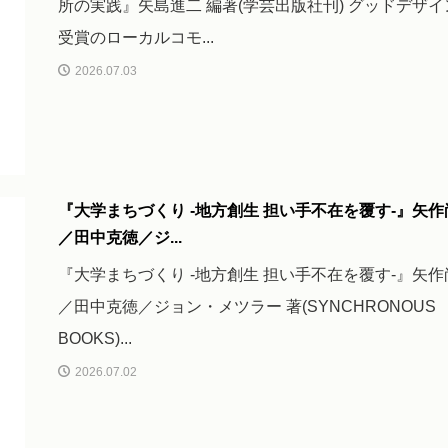
所の実践』矢島進二 編著(学芸出版社刊) グッドデザイ
受賞のローカルコモ...
2026.07.03
『大学まちづくり -地方創生 担い手不在を覆す-』矢作
／田中克徳／ジ...
『大学まちづくり -地方創生 担い手不在を覆す-』矢作
／田中克徳／ジョン・メツラー 著(SYNCHRONOUS
BOOKS)...
2026.07.02