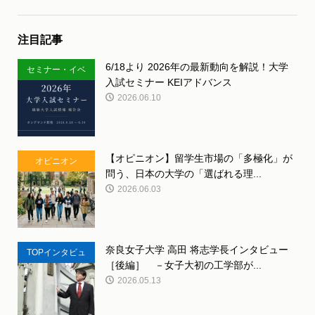
注目記事
6/18より 2026年の最新動向を解説！大学
セミナー・イベ
入試セミナー KEIアドバンス
ント
2026.06.10
【オピニオン】留学生市場の「多極化」が
オピニオン
問う、日本の大学の「選ばれる理...
2026.06.03
奈良女子大学 高田 将志学長インタビュー
TOPインタビュ
［後編］ －女子大初の工学部が...
ー
2026.05.13