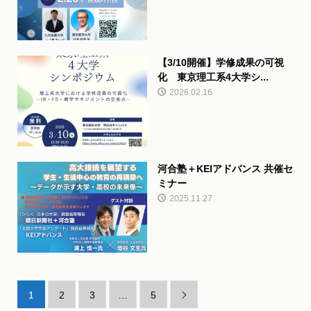
【3/10開催】学修成果の可視
化 東京理工系4大学シ...
2026.02.16
河合塾＋KEIアドバンス 共催セ
ミナー
2025.11.27
1
2
3
…
5
