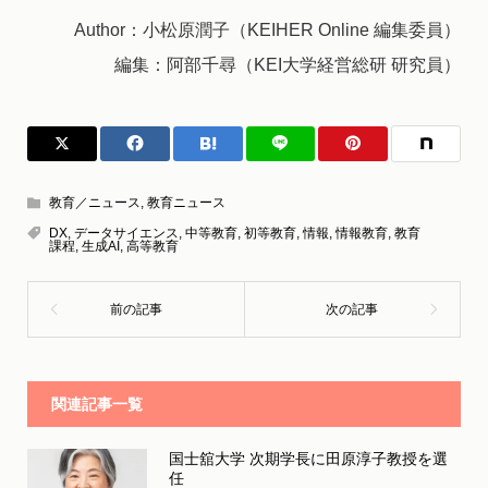
Author：小松原潤子（KEIHER Online 編集委員）
編集：阿部千尋（KEI大学経営総研 研究員）
教育／ニュース
,
教育ニュース
DX
,
データサイエンス
,
中等教育
,
初等教育
,
情報
,
情報教育
,
教育
課程
,
生成AI
,
高等教育
関連記事一覧
国士舘大学 次期学長に田原淳子教授を選
任