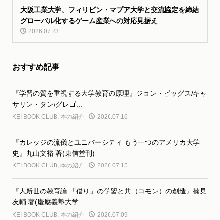
大阪工業大学、フィリピン・マプア大学と交流協定を締結
グローバル化するゲーム産業への対応見据え
2026.07.23
おすすめ記事
『学習の質を重視する大学教育の原理』ジョン・ビッグス/キャ
サリン・タン/グレゴ...
KEI BOOK CLUB
,
本の紹介
2026.07.16
『カレッジの流儀とユニバーシティ もう一つのアメリカ大学
史』丸山文裕 著(東信堂刊)
KEI BOOK CLUB
,
本の紹介
2026.07.15
『人新世の教育論 「借り」の学習と共（コモン）の創造』楠見
友輔 著(慶應義塾大学...
KEI BOOK CLUB
,
本の紹介
2026.07.09