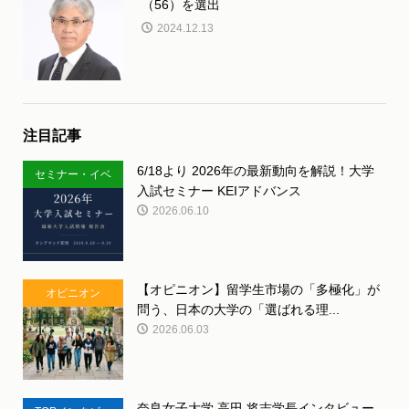
（56）を選出
2024.12.13
注目記事
6/18より 2026年の最新動向を解説！大学
セミナー・イベ
入試セミナー KEIアドバンス
ント
2026.06.10
【オピニオン】留学生市場の「多極化」が
オピニオン
問う、日本の大学の「選ばれる理...
2026.06.03
奈良女子大学 高田 将志学長インタビュー