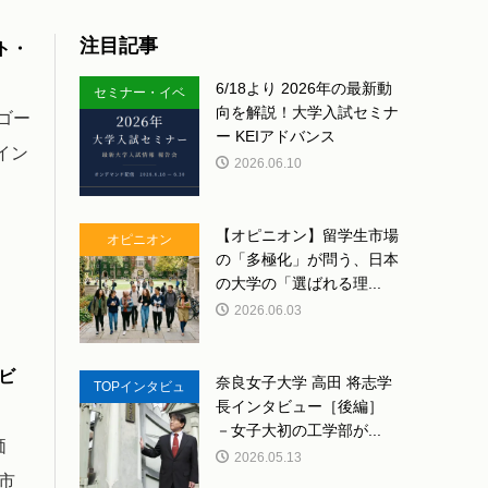
注目記事
ト・
6/18より 2026年の最新動
セミナー・イベ
向を解説！大学入試セミナ
ゴー
ント
ー KEIアドバンス
イン
2026.06.10
【オピニオン】留学生市場
オピニオン
の「多極化」が問う、日本
の大学の「選ばれる理...
2026.06.03
ビ
奈良女子大学 高田 将志学
TOPインタビュ
長インタビュー［後編］
ー
－女子大初の工学部が...
価
2026.05.13
市