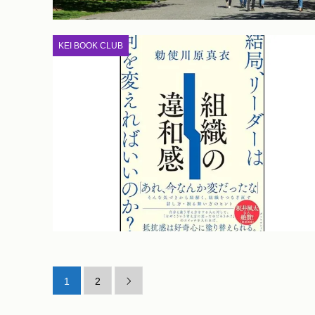
KEI BOOK CLUB
1
2
