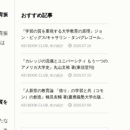
育振
おすすめ記事
『学習の質を重視する大学教育の原理』ジョ
育振
ン・ビッグス/キャサリン・タン/グレゴール...
ては
KEI BOOK CLUB
,
本の紹介
2026.07.16
『カレッジの流儀とユニバーシティ もう一つの
アメリカ大学史』丸山文裕 著(東信堂刊)
KEI BOOK CLUB
,
本の紹介
2026.07.15
『人新世の教育論 「借り」の学習と共（コモ
ン）の創造』楠見友輔 著(慶應義塾大学出版...
質を
KEI BOOK CLUB
,
本の紹介
2026.07.09
たな
。そ