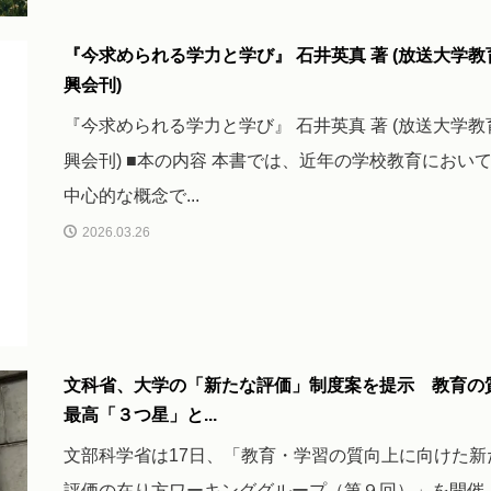
『今求められる学力と学び』 石井英真 著 (放送大学教
興会刊)
『今求められる学力と学び』 石井英真 著 (放送大学教
興会刊) ■本の内容 本書では、近年の学校教育におい
中心的な概念で...
2026.03.26
文科省、大学の「新たな評価」制度案を提示 教育の
最高「３つ星」と...
文部科学省は17日、「教育・学習の質向上に向けた新
評価の在り方ワーキンググループ（第９回）」を開催