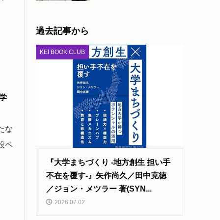
過去記事から
KEI BOOK CLUB
学
新たな
設ペ
『大学まちづくり -地方創生 担い手
不在を覆す-』矢作尚久／田中克徳
／ジョン・メツラー 著(SYN...
2026.07.02