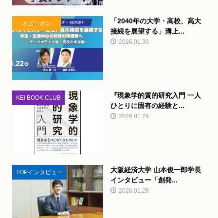
「2040年の大学・高校、高大
オピニオン
接続を展望する」溝上...
2026.01.30
『現象学的質的研究入門 一人
KEI BOOK CLUB
ひとりに固有の経験と...
2026.01.29
大阪経済大学 山本俊一郎学長
TOPインタビュー
インタビュー「創発...
2026.01.28