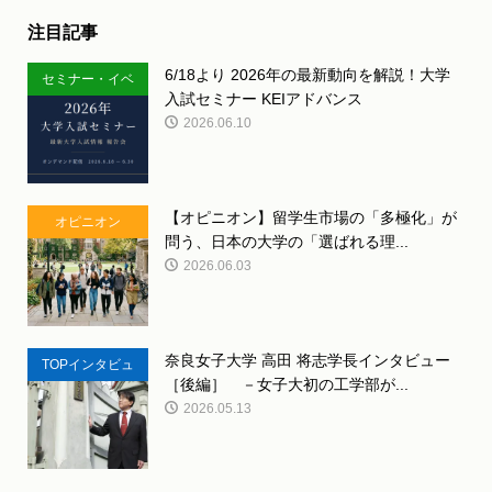
注目記事
6/18より 2026年の最新動向を解説！大学
セミナー・イベ
入試セミナー KEIアドバンス
ント
2026.06.10
【オピニオン】留学生市場の「多極化」が
オピニオン
問う、日本の大学の「選ばれる理...
2026.06.03
奈良女子大学 高田 将志学長インタビュー
TOPインタビュ
［後編］ －女子大初の工学部が...
ー
2026.05.13