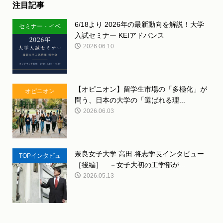
注目記事
6/18より 2026年の最新動向を解説！大学
セミナー・イベ
入試セミナー KEIアドバンス
ント
2026.06.10
【オピニオン】留学生市場の「多極化」が
オピニオン
問う、日本の大学の「選ばれる理...
2026.06.03
奈良女子大学 高田 将志学長インタビュー
TOPインタビュ
［後編］ －女子大初の工学部が...
ー
2026.05.13