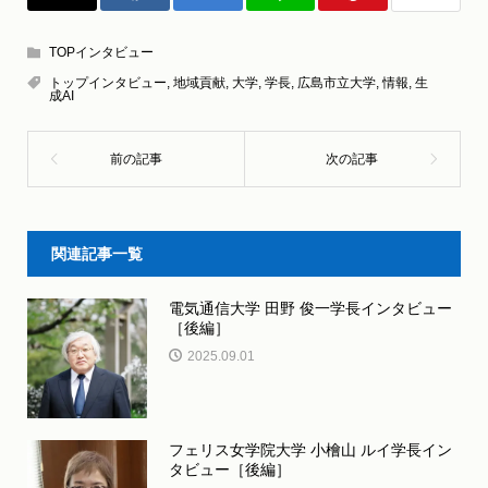
TOPインタビュー
トップインタビュー
,
地域貢献
,
大学
,
学長
,
広島市立大学
,
情報
,
生
成AI
関連記事一覧
電気通信大学 田野 俊一学長インタビュー
［後編］
2025.09.01
フェリス女学院大学 小檜山 ルイ学長イン
タビュー［後編］