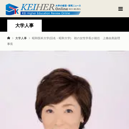
大学人事
大学人事
昭和医科大学(旧名・昭和大学) 初の女性学長が就任 上條由美副理
事長