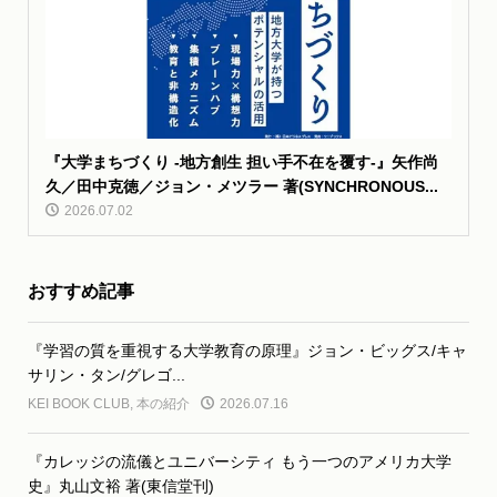
『大学まちづくり -地方創生 担い手不在を覆す-』矢作尚
久／田中克徳／ジョン・メツラー 著(SYNCHRONOUS...
2026.07.02
おすすめ記事
『学習の質を重視する大学教育の原理』ジョン・ビッグス/キャ
サリン・タン/グレゴ...
KEI BOOK CLUB
,
本の紹介
2026.07.16
『カレッジの流儀とユニバーシティ もう一つのアメリカ大学
史』丸山文裕 著(東信堂刊)