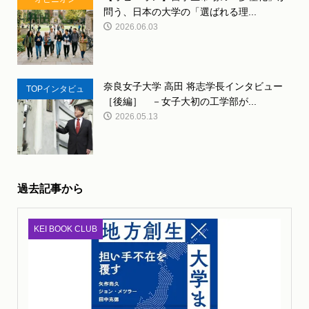
問う、日本の大学の「選ばれる理...
2026.06.03
奈良女子大学 高田 将志学長インタビュー
TOPインタビュ
［後編］ －女子大初の工学部が...
ー
2026.05.13
過去記事から
KEI BOOK CLUB