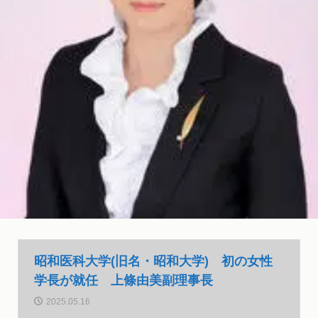
昭和医科大学(旧名・昭和大学) 初の女性
学長が就任 上條由美副理事長
2025.05.16