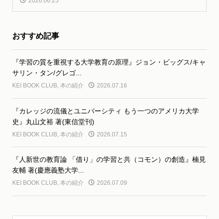
2026.06.25
おすすめ記事
『学習の質を重視する大学教育の原理』ジョン・ビッグス/キャ
サリン・タン/グレゴ...
KEI BOOK CLUB
,
本の紹介
2026.07.16
『カレッジの流儀とユニバーシティ もう一つのアメリカ大学
史』丸山文裕 著(東信堂刊)
KEI BOOK CLUB
,
本の紹介
2026.07.15
『人新世の教育論 「借り」の学習と共（コモン）の創造』楠見
友輔 著(慶應義塾大学...
KEI BOOK CLUB
,
本の紹介
2026.07.09