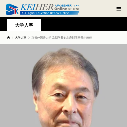
大学人事
大学人事
京都外国語大学 次期学長を北寿郎理事長が兼任