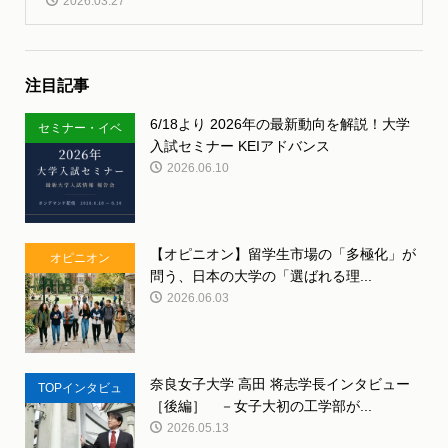
2026.03.27
注目記事
6/18より 2026年の最新動向を解説！大学
セミナー・イベ
入試セミナー KEIアドバンス
ント
2026.06.10
【オピニオン】留学生市場の「多極化」が
オピニオン
問う、日本の大学の「選ばれる理...
2026.06.03
奈良女子大学 高田 将志学長インタビュー
TOPインタビュ
［後編］ －女子大初の工学部が...
ー
2026.05.13