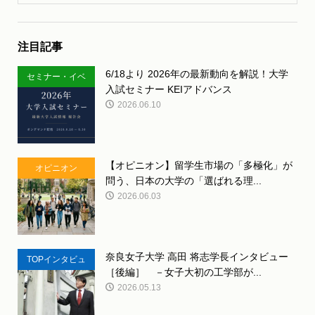
注目記事
6/18より 2026年の最新動向を解説！大学
セミナー・イベ
入試セミナー KEIアドバンス
ント
2026.06.10
【オピニオン】留学生市場の「多極化」が
オピニオン
問う、日本の大学の「選ばれる理...
2026.06.03
奈良女子大学 高田 将志学長インタビュー
TOPインタビュ
［後編］ －女子大初の工学部が...
ー
2026.05.13