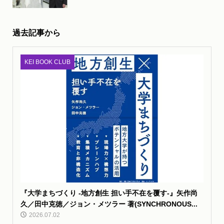
過去記事から
KEI BOOK CLUB
『大学まちづくり -地方創生 担い手不在を覆す-』矢作尚
久／田中克徳／ジョン・メツラー 著(SYNCHRONOUS...
2026.07.02