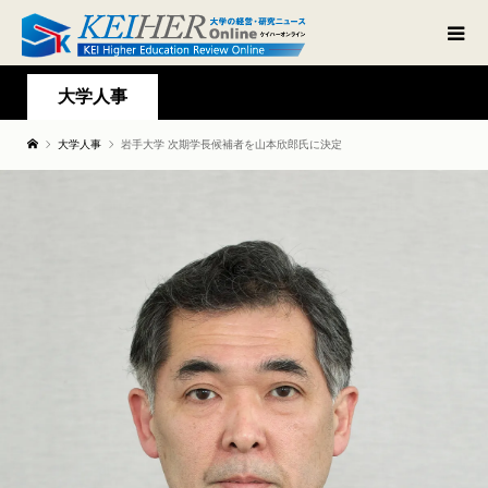
大学人事
大学人事
岩手大学 次期学長候補者を山本欣郎氏に決定