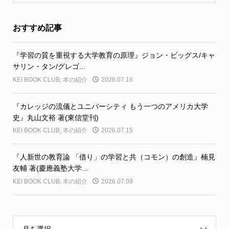
おすすめ記事
『学習の質を重視する大学教育の原理』ジョン・ビッグス/キャ
サリン・タン/グレゴ...
KEI BOOK CLUB
,
本の紹介
2026.07.16
『カレッジの流儀とユニバーシティ もう一つのアメリカ大学
史』丸山文裕 著(東信堂刊)
KEI BOOK CLUB
,
本の紹介
2026.07.15
『人新世の教育論 「借り」の学習と共（コモン）の創造』楠見
友輔 著(慶應義塾大学...
KEI BOOK CLUB
,
本の紹介
2026.07.09
月を選択