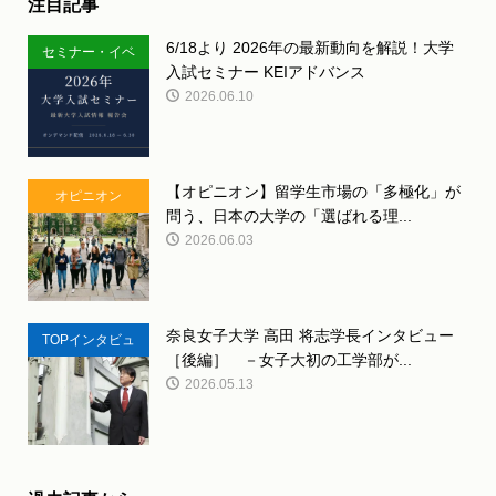
注目記事
6/18より 2026年の最新動向を解説！大学
セミナー・イベ
入試セミナー KEIアドバンス
ント
2026.06.10
【オピニオン】留学生市場の「多極化」が
オピニオン
問う、日本の大学の「選ばれる理...
2026.06.03
奈良女子大学 高田 将志学長インタビュー
TOPインタビュ
［後編］ －女子大初の工学部が...
ー
2026.05.13