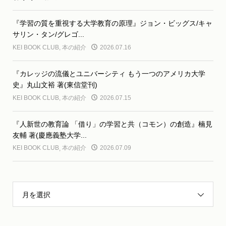
『学習の質を重視する大学教育の原理』ジョン・ビッグス/キャ
サリン・タン/グレゴ...
KEI BOOK CLUB
,
本の紹介
2026.07.16
『カレッジの流儀とユニバーシティ もう一つのアメリカ大学
史』丸山文裕 著(東信堂刊)
KEI BOOK CLUB
,
本の紹介
2026.07.15
『人新世の教育論 「借り」の学習と共（コモン）の創造』楠見
友輔 著(慶應義塾大学...
KEI BOOK CLUB
,
本の紹介
2026.07.09
月を選択