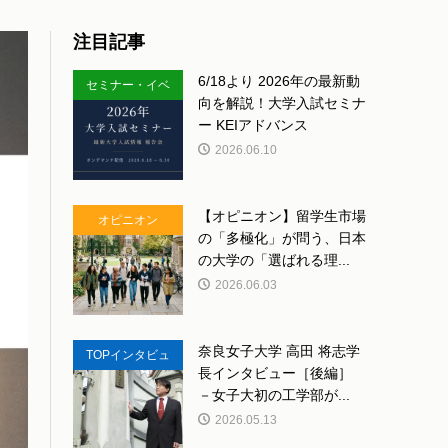
注目記事
6/18より 2026年の最新動
セミナー・イベ
向を解説！大学入試セミナ
ント
ー KEIアドバンス
2026.06.10
【オピニオン】留学生市場
オピニオン
の「多極化」が問う、日本
の大学の「選ばれる理...
2026.06.03
奈良女子大学 高田 将志学
TOPインタビュ
長インタビュー［後編］
ー
－女子大初の工学部が...
2026.05.13