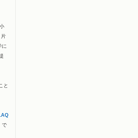
小
り片
学に
提
こと
LAQ
。で