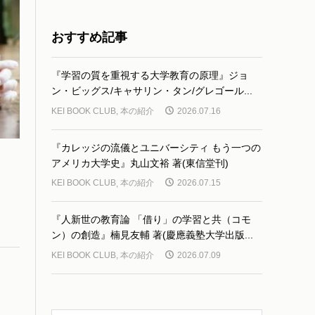
おすすめ記事
『学習の質を重視する大学教育の原理』ジョ
ン・ビッグス/キャサリン・タン/グレゴール...
KEI BOOK CLUB
,
本の紹介
2026.07.16
『カレッジの流儀とユニバーシティ もう一つの
アメリカ大学史』丸山文裕 著(東信堂刊)
KEI BOOK CLUB
,
本の紹介
2026.07.15
『人新世の教育論 「借り」の学習と共（コモ
ン）の創造』楠見友輔 著(慶應義塾大学出版...
KEI BOOK CLUB
,
本の紹介
2026.07.09