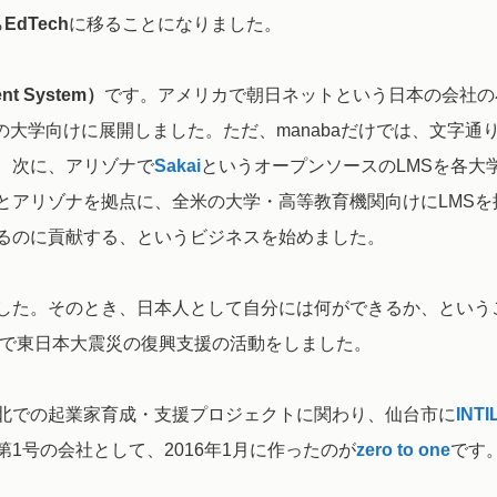
ら
EdTech
に移ることになりました。
nt System）
です。アメリカで朝日ネットという日本の会社の
の大学向けに展開しました。ただ、manabaだけでは、文字通
、次に、アリゾナで
Sakai
というオープンソースのLMSを各大
とアリゾナを拠点に、全米の大学・高等教育機関向けにLMSを
るのに貢献する、というビジネスを始めました。
した。そのとき、日本人として自分には何ができるか、という
北で東日本大震災の復興支援の活動をしました。
北での起業家育成・支援プロジェクトに関わり、仙台市に
INTI
1号の会社として、2016年1月に作ったのが
zero to one
です