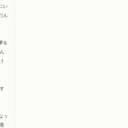
にい
だん
夢を
ん
け
す
なっ
育