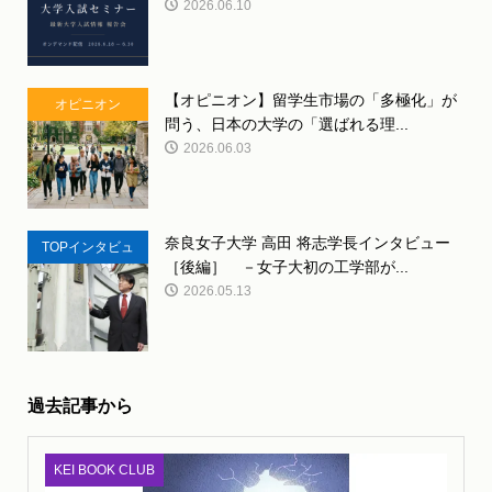
2026.06.10
【オピニオン】留学生市場の「多極化」が
オピニオン
問う、日本の大学の「選ばれる理...
2026.06.03
奈良女子大学 高田 将志学長インタビュー
TOPインタビュ
［後編］ －女子大初の工学部が...
ー
2026.05.13
過去記事から
KEI BOOK CLUB