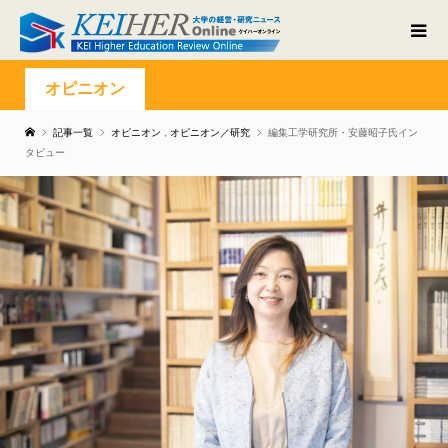
オピニオン
記事一覧
オピニオン
,
オピニオン／研究
編集工学研究所・安藤昭子氏イン
タビュー