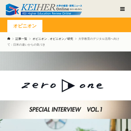
オピニオン
記事一覧
オピニオン
,
オピニオン／研究
大学教育のデジタル活用へ向け
て：日米の違いからの気づき