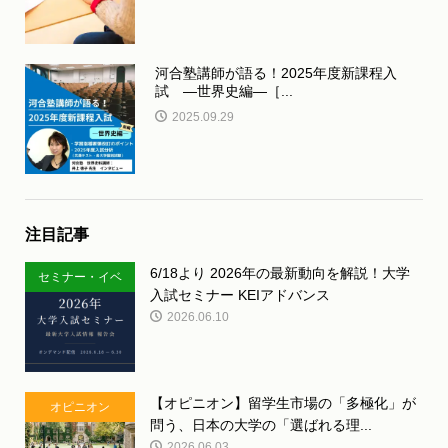
河合塾講師が語る！2025年度新課程入
試 ―世界史編―［...
2025.09.29
注目記事
6/18より 2026年の最新動向を解説！大学
セミナー・イベ
入試セミナー KEIアドバンス
ント
2026.06.10
【オピニオン】留学生市場の「多極化」が
オピニオン
問う、日本の大学の「選ばれる理...
2026.06.03