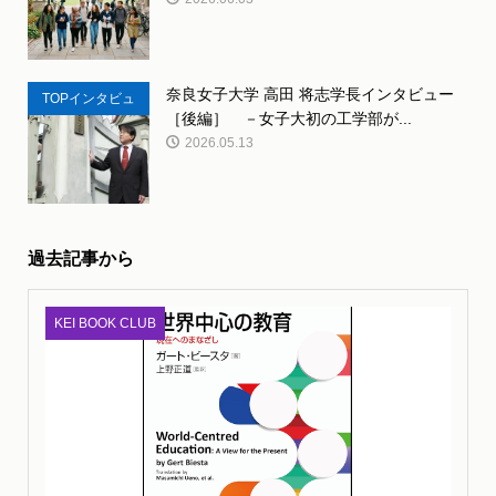
奈良女子大学 高田 将志学長インタビュー
TOPインタビュ
［後編］ －女子大初の工学部が...
ー
2026.05.13
過去記事から
KEI BOOK CLUB