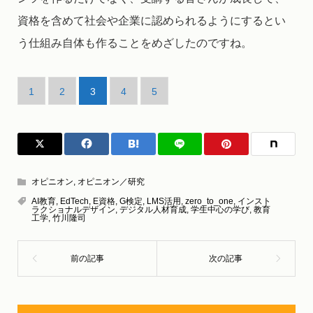
資格を含めて社会や企業に認められるようにするとい
う仕組み自体も作ることをめざしたのですね。
1
2
3
4
5
オピニオン
,
オピニオン／研究
AI教育
,
EdTech
,
E資格
,
G検定
,
LMS活用
,
zero_to_one
,
インスト
ラクショナルデザイン
,
デジタル人材育成
,
学生中心の学び
,
教育
工学
,
竹川隆司