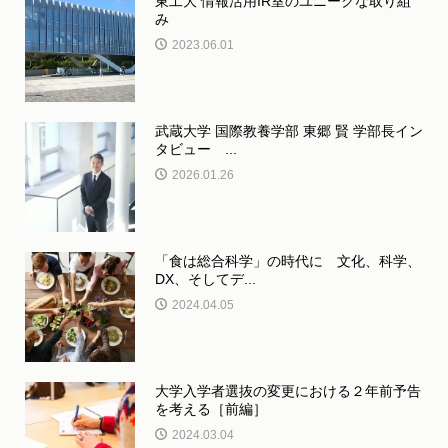
東工大 情報活用IR室のユニークな取り組
み
2023.06.01
武蔵大学 国際教養学部 東郷 賢 学部長イン
タビュー ...
2026.01.26
「食は総合科学」の時代に 文化、科学、
DX、そしてデ...
2024.04.05
大学入学者選抜の変更における２年前予告
を考える［前編］
2024.03.04