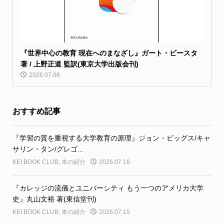
『世界中心の教育 現在へのまなざし』ガート・ビースタ
著 / 上野正道 監訳(東京大学出版会刊)
2026.07.08
おすすめ記事
『学習の質を重視する大学教育の原理』ジョン・ビッグス/キャ
サリン・タン/グレゴ...
KEI BOOK CLUB
,
本の紹介
2026.07.16
『カレッジの流儀とユニバーシティ もう一つのアメリカ大学
史』丸山文裕 著(東信堂刊)
KEI BOOK CLUB
,
本の紹介
2026.07.15