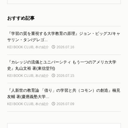
おすすめ記事
『学習の質を重視する大学教育の原理』ジョン・ビッグス/キャ
サリン・タン/グレゴ...
KEI BOOK CLUB
,
本の紹介
2026.07.16
『カレッジの流儀とユニバーシティ もう一つのアメリカ大学
史』丸山文裕 著(東信堂刊)
KEI BOOK CLUB
,
本の紹介
2026.07.15
『人新世の教育論 「借り」の学習と共（コモン）の創造』楠見
友輔 著(慶應義塾大学...
KEI BOOK CLUB
,
本の紹介
2026.07.09