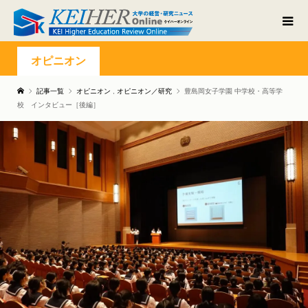
オピニオン
記事一覧
オピニオン
,
オピニオン／研究
豊島岡女子学園 中学校・高等学
校 インタビュー［後編］