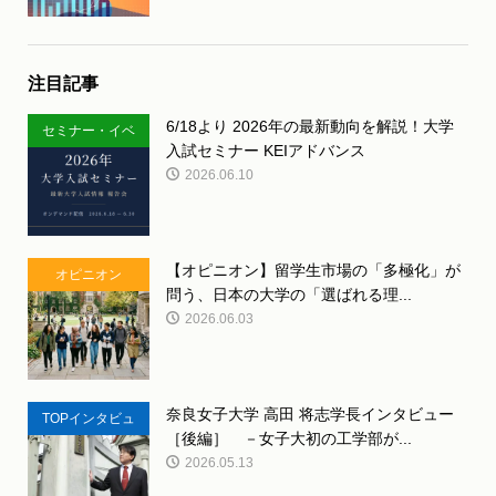
注目記事
6/18より 2026年の最新動向を解説！大学
セミナー・イベ
入試セミナー KEIアドバンス
ント
2026.06.10
【オピニオン】留学生市場の「多極化」が
オピニオン
問う、日本の大学の「選ばれる理...
2026.06.03
奈良女子大学 高田 将志学長インタビュー
TOPインタビュ
［後編］ －女子大初の工学部が...
ー
2026.05.13