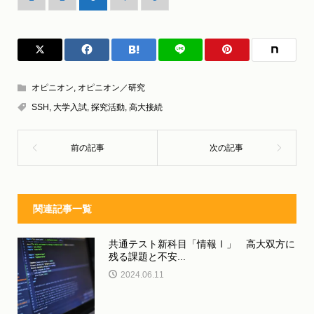
オピニオン
,
オピニオン／研究
SSH
,
大学入試
,
探究活動
,
高大接続
関連記事一覧
共通テスト新科目「情報Ⅰ」 高大双方に
残る課題と不安...
2024.06.11