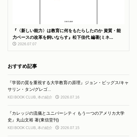
『〈新しい能力〉は教育に何をもたらしたのか 資質・能
力ベースの改革を飼いならす』松下佳代 編著(ミネ...
2026.07.07
おすすめ記事
『学習の質を重視する大学教育の原理』ジョン・ビッグス/キャ
サリン・タン/グレゴ...
KEI BOOK CLUB
,
本の紹介
2026.07.16
『カレッジの流儀とユニバーシティ もう一つのアメリカ大学
史』丸山文裕 著(東信堂刊)
KEI BOOK CLUB
,
本の紹介
2026.07.15