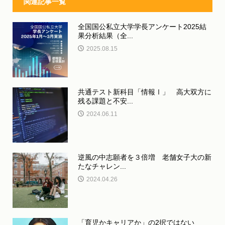
関連記事一覧
全国国公私立大学学長アンケート2025結
果分析結果（全...
2025.08.15
共通テスト新科目「情報Ⅰ」 高大双方に
残る課題と不安...
2024.06.11
逆風の中志願者を３倍増 老舗女子大の新
たなチャレン...
2024.04.26
「育児かキャリアか」の2択ではない