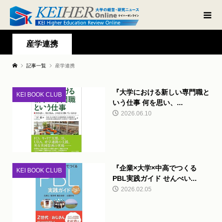
産学連携
記事一覧
産学連携
『大学における新しい専門職と
KEI BOOK CLUB
いう仕事 何を思い、...
2026.06.10
『企業×大学×中高でつくる
KEI BOOK CLUB
PBL実践ガイド せんべい...
2026.02.05