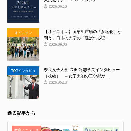
ント
2026.06.10
【オピニオン】留学生市場の「多極化」が
オピニオン
問う、日本の大学の「選ばれる理...
2026.06.03
奈良女子大学 高田 将志学長インタビュー
TOPインタビュ
［後編］ －女子大初の工学部が...
ー
2026.05.13
過去記事から
教育／ニュース