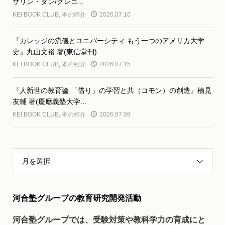
サリン・タン/グレゴ...
KEI BOOK CLUB
,
本の紹介
2026.07.16
『カレッジの流儀とユニバーシティ もう一つのアメリカ大学
史』丸山文裕 著(東信堂刊)
KEI BOOK CLUB
,
本の紹介
2026.07.15
『人新世の教育論 「借り」の学習と共（コモン）の創造』楠見
友輔 著(慶應義塾大学...
KEI BOOK CLUB
,
本の紹介
2026.07.09
月を選択
河合塾グループの教育研究開発活動
河合塾グループでは、受験対策や教科学力の育成にと