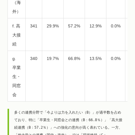
（海
外）
f. 高
341
29.9%
57.2%
12.9%
0.0%
0.
大接
続
g.
340
19.7%
66.8%
13.5%
0.0%
0.
卒業
生・
同窓
会
多くの連携分野で「今よりは力を入れたい（B）」が過半数を占め
ており、特に「卒業生・同窓会との連携（B：66.8％）」「高大接
続連携（B：57.2％）」への強化の意向が高く表れている。一方、