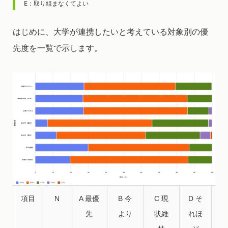
E：取り組まなくてよい
はじめに、大学が連携したいと考えている対象別の優
先度を一覧で示します。
項目
N
A 最優
B 今
C 現
D そ
E
先
より
状維
れほ
り