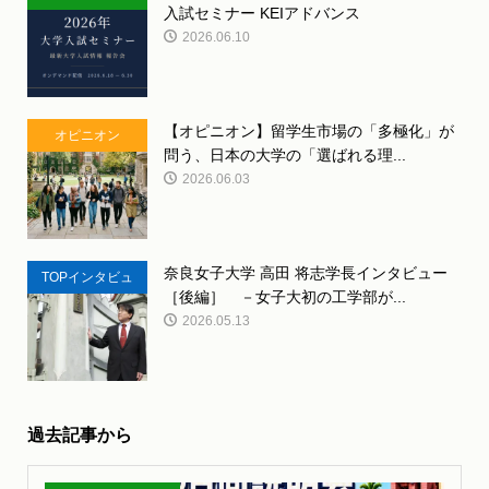
入試セミナー KEIアドバンス
ント
2026.06.10
【オピニオン】留学生市場の「多極化」が
オピニオン
問う、日本の大学の「選ばれる理...
2026.06.03
奈良女子大学 高田 将志学長インタビュー
TOPインタビュ
［後編］ －女子大初の工学部が...
ー
2026.05.13
過去記事から