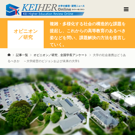
複雑・多様化する社会の構造的な課題を
提起し、これからの高等教育のあるべき
オピニオン
／研究
姿などを問い、課題解決の方法を提言し
ていく。
記事一覧
オピニオン／研究
,
全国学長アンケート
大学の社会連携はどうあ
るべきか ～大学経営のビジョンおよび未来の大学1