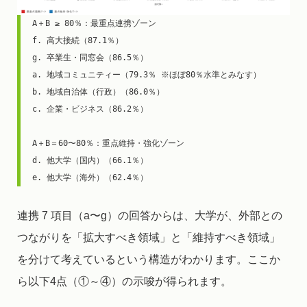
A＋B ≥ 80％：最重点連携ゾーン
f. 高大接続（87.1％）
g. 卒業生・同窓会（86.5％）
a. 地域コミュニティー（79.3％ ※ほぼ80％水準とみなす）
b. 地域自治体（行政）（86.0％）
c. 企業・ビジネス（86.2％）
A＋B＝60〜80％：重点維持・強化ゾーン
d. 他大学（国内）（66.1％）
e. 他大学（海外）（62.4％）
連携 7 項目（a〜g）の回答からは、大学が、外部との
つながりを「拡大すべき領域」と「維持すべき領域」
を分けて考えているという構造がわかります。ここか
ら以下4点（①～④）の示唆が得られます。