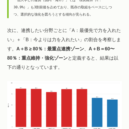
「他大学との連携（国内・海外）」では「現状維持（C：
30.9%）」も3割前後を占めており、既存の取組をベースにしつ
つ、選択的な強化を図ろうとする傾向が見られる。
次に、連携したい分野ごとに「A：最優先で力を入れた
い」＋「B：今よりは力を入れたい」の割合を考察しま
す。
A＋B ≥ 80％：最重点連携ゾーン
、
A＋B＝60〜
80％：重点維持・強化ゾーン
と定義すると、結果は以
下の通りとなっています。