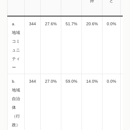
持
ど
ま
a.
344
27.6%
51.7%
20.6%
0.0%
0.
地域
コミ
ュニ
ティ
ー
b.
344
27.0%
59.0%
14.0%
0.0%
0.
地域
自治
体
（行
政）