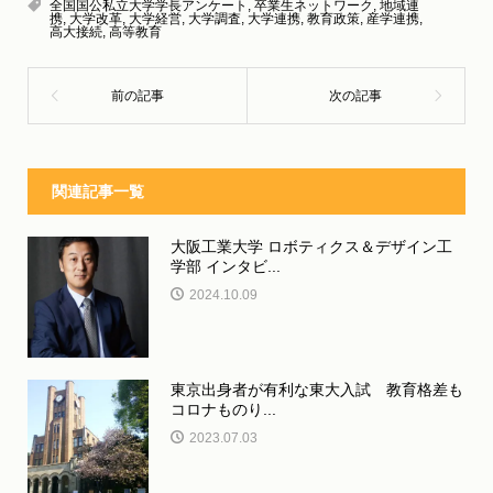
全国国公私立大学学長アンケート
,
卒業生ネットワーク
,
地域連
携
,
大学改革
,
大学経営
,
大学調査
,
大学連携
,
教育政策
,
産学連携
,
高大接続
,
高等教育
関連記事一覧
大阪工業大学 ロボティクス＆デザイン工
学部 インタビ...
2024.10.09
東京出身者が有利な東大入試 教育格差も
コロナものり...
2023.07.03