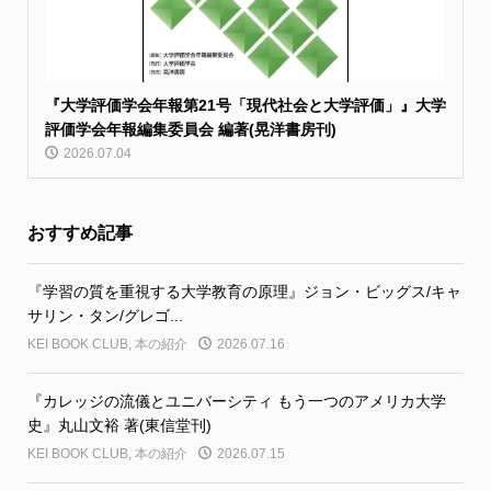
『大学評価学会年報第21号「現代社会と大学評価」』大学
評価学会年報編集委員会 編著(晃洋書房刊)
2026.07.04
おすすめ記事
『学習の質を重視する大学教育の原理』ジョン・ビッグス/キャ
サリン・タン/グレゴ...
KEI BOOK CLUB
,
本の紹介
2026.07.16
『カレッジの流儀とユニバーシティ もう一つのアメリカ大学
史』丸山文裕 著(東信堂刊)
KEI BOOK CLUB
,
本の紹介
2026.07.15