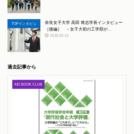
奈良女子大学 高田 将志学長インタビュー
TOPインタビュ
［後編］ －女子大初の工学部が...
ー
2026.05.13
過去記事から
KEI BOOK CLUB