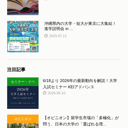
沖縄県内の大学・短大が東京に大集結！
進学説明会 in ...
2025.07.11
注目記事
6/18より 2026年の最新動向を解説！大学
セミナー・イベ
入試セミナー KEIアドバンス
ント
2026.06.10
【オピニオン】留学生市場の「多極化」が
オピニオン
問う、日本の大学の「選ばれる理...