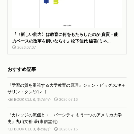
『〈新しい能力〉は教育に何をもたらしたのか 資質・能
力ベースの改革を飼いならす』松下佳代 編著(ミネ...
2026.07.07
おすすめ記事
『学習の質を重視する大学教育の原理』ジョン・ビッグス/キャ
サリン・タン/グレゴ...
KEI BOOK CLUB
,
本の紹介
2026.07.16
『カレッジの流儀とユニバーシティ もう一つのアメリカ大学
史』丸山文裕 著(東信堂刊)
KEI BOOK CLUB
,
本の紹介
2026.07.15