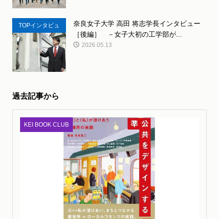
奈良女子大学 高田 将志学長インタビュー
TOPインタビュ
［後編］ －女子大初の工学部が...
ー
2026.05.13
過去記事から
KEI BOOK CLUB