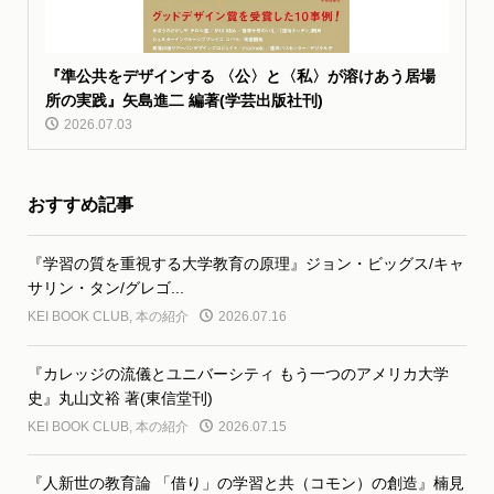
『準公共をデザインする 〈公〉と〈私〉が溶けあう居場
所の実践』矢島進二 編著(学芸出版社刊)
2026.07.03
おすすめ記事
『学習の質を重視する大学教育の原理』ジョン・ビッグス/キャ
サリン・タン/グレゴ...
KEI BOOK CLUB
,
本の紹介
2026.07.16
『カレッジの流儀とユニバーシティ もう一つのアメリカ大学
史』丸山文裕 著(東信堂刊)
KEI BOOK CLUB
,
本の紹介
2026.07.15
『人新世の教育論 「借り」の学習と共（コモン）の創造』楠見