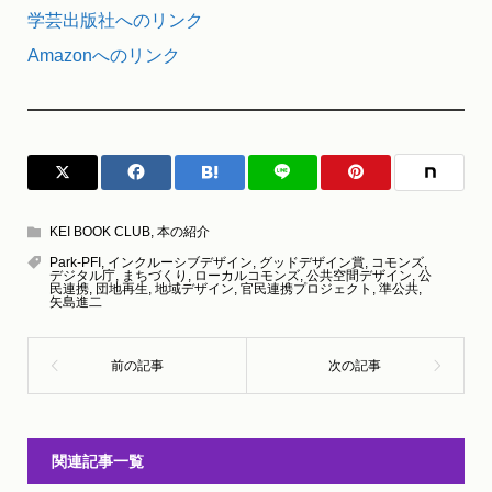
学芸出版社へのリンク
Amazonへのリンク
KEI BOOK CLUB
,
本の紹介
Park-PFI
,
インクルーシブデザイン
,
グッドデザイン賞
,
コモンズ
,
デジタル庁
,
まちづくり
,
ローカルコモンズ
,
公共空間デザイン
,
公
民連携
,
団地再生
,
地域デザイン
,
官民連携プロジェクト
,
準公共
,
矢島進二
関連記事一覧