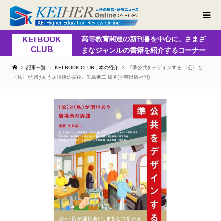
高等教育関連の新刊書を中心に、さまざ
KEI BOOK
CLUB
まなジャンルの書籍を紹介するコーナー
記事一覧
KEI BOOK CLUB
,
本の紹介
『準公共をデザインする 〈公〉と
〈私〉が溶けあう居場所の実践』矢島進二 編著(学芸出版社刊)