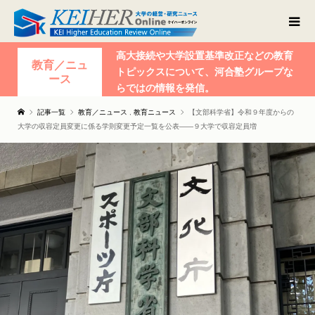
高大接続や大学設置基準改正などの教育
教育／ニュ
トピックスについて、河合塾グループな
ース
らではの情報を発信。
記事一覧
教育／ニュース
,
教育ニュース
【文部科学省】令和９年度からの
大学の収容定員変更に係る学則変更予定一覧を公表――９大学で収容定員増