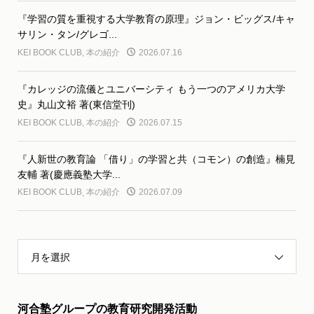
『学習の質を重視する大学教育の原理』ジョン・ビッグス/キャ
サリン・タン/グレゴ...
KEI BOOK CLUB
,
本の紹介
2026.07.16
『カレッジの流儀とユニバーシティ もう一つのアメリカ大学
史』丸山文裕 著(東信堂刊)
KEI BOOK CLUB
,
本の紹介
2026.07.15
『人新世の教育論 「借り」の学習と共（コモン）の創造』楠見
友輔 著(慶應義塾大学...
KEI BOOK CLUB
,
本の紹介
2026.07.09
月を選択
河合塾グループの教育研究開発活動