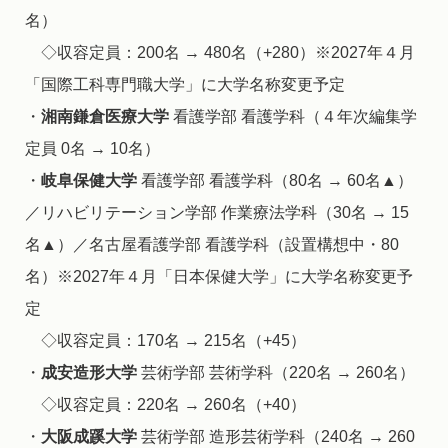
名）
◇収容定員：200名 → 480名（+280）※2027年４月
「国際工科専門職大学」に大学名称変更予定
・
湘南鎌倉医療大学
看護学部 看護学科（４年次編集学
定員 0名 → 10名）
・
岐阜保健大学
看護学部 看護学科（80名 → 60名▲）
／リハビリテーション学部 作業療法学科（30名 → 15
名▲）／名古屋看護学部 看護学科（設置構想中・80
名）※2027年４月「日本保健大学」に大学名称変更予
定
◇収容定員：170名 → 215名（+45）
・
成安造形大学
芸術学部 芸術学科（220名 → 260名）
◇収容定員：220名 → 260名（+40）
・
大阪成蹊大学
芸術学部 造形芸術学科（240名 → 260