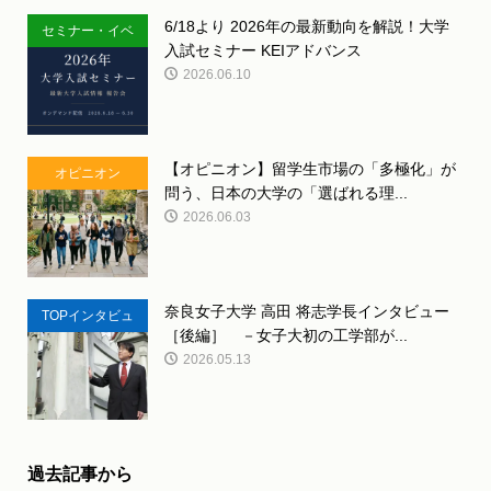
6/18より 2026年の最新動向を解説！大学
セミナー・イベ
入試セミナー KEIアドバンス
ント
2026.06.10
【オピニオン】留学生市場の「多極化」が
オピニオン
問う、日本の大学の「選ばれる理...
2026.06.03
奈良女子大学 高田 将志学長インタビュー
TOPインタビュ
［後編］ －女子大初の工学部が...
ー
2026.05.13
過去記事から