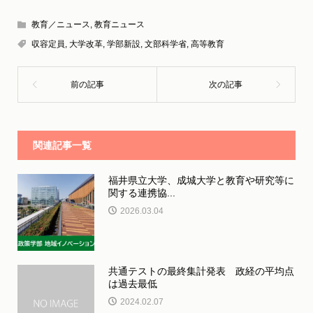
教育／ニュース
,
教育ニュース
収容定員
,
大学改革
,
学部新設
,
文部科学省
,
高等教育
関連記事一覧
福井県立大学、成城大学と教育や研究等に
関する連携協...
2026.03.04
共通テストの最終集計発表 政経の平均点
は過去最低
2024.02.07