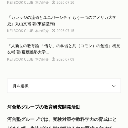
KEI BOOK CLUB
,
本の紹介
2026.07.16
『カレッジの流儀とユニバーシティ もう一つのアメリカ大学
史』丸山文裕 著(東信堂刊)
KEI BOOK CLUB
,
本の紹介
2026.07.15
『人新世の教育論 「借り」の学習と共（コモン）の創造』楠見
友輔 著(慶應義塾大学...
KEI BOOK CLUB
,
本の紹介
2026.07.09
月を選択
河合塾グループの教育研究開発活動
河合塾グループでは、受験対策や教科学力の育成にと