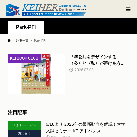
Park-PFI
記事一覧
Park-PFI
『準公共をデザインする
KEI BOOK CLUB
〈公〉と〈私〉が溶けあう...
2026.07.03
注目記事
6/18より 2026年の最新動向を解説！大学
セミナー・イベ
入試セミナー KEIアドバンス
ント