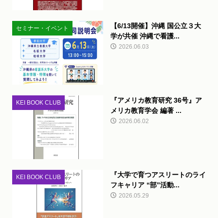
【6/13開催】沖縄 国公立３大
セミナー・イベント
学が共催 沖縄で看護...
2026.06.03
『アメリカ教育研究 36号』ア
KEI BOOK CLUB
メリカ教育学会 編著 ...
2026.06.02
『大学で育つアスリートのライ
KEI BOOK CLUB
フキャリア “部”活動...
2026.05.29