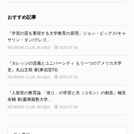
おすすめ記事
『学習の質を重視する大学教育の原理』ジョン・ビッグス/キャ
サリン・タン/グレゴ...
KEI BOOK CLUB
,
本の紹介
2026.07.16
『カレッジの流儀とユニバーシティ もう一つのアメリカ大学
史』丸山文裕 著(東信堂刊)
KEI BOOK CLUB
,
本の紹介
2026.07.15
『人新世の教育論 「借り」の学習と共（コモン）の創造』楠見
友輔 著(慶應義塾大学...
KEI BOOK CLUB
,
本の紹介
2026.07.09