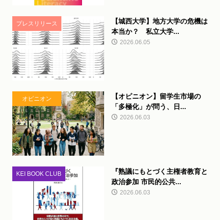
【城西大学】地方大学の危機は
プレスリリース
本当か？ 私立大学...
2026.06.05
【オピニオン】留学生市場の
オピニオン
「多極化」が問う、日...
2026.06.03
『熟議にもとづく主権者教育と
KEI BOOK CLUB
政治参加 市民的公共...
2026.06.03