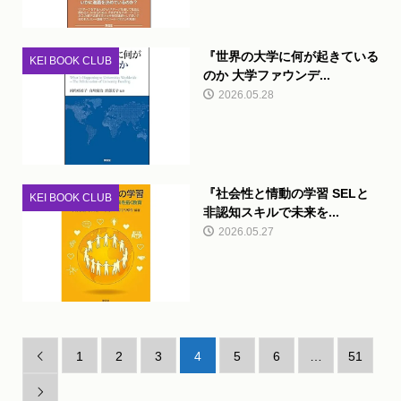
『世界の大学に何が起きている
KEI BOOK CLUB
のか 大学ファウンデ...
2026.05.28
『社会性と情動の学習 SELと
KEI BOOK CLUB
非認知スキルで未来を...
2026.05.27
1
2
3
4
5
6
…
51

