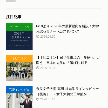
注目記事
6/18より 2026年の最新動向を解説！大学
セミナー・イベ
入試セミナー KEIアドバンス
ント
2026.06.10
【オピニオン】留学生市場の「多極化」が
オピニオン
問う、日本の大学の「選ばれる理...
2026.06.03
奈良女子大学 高田 将志学長インタビュー
TOPインタビュ
［後編］ －女子大初の工学部が...
ー
2026.05.13