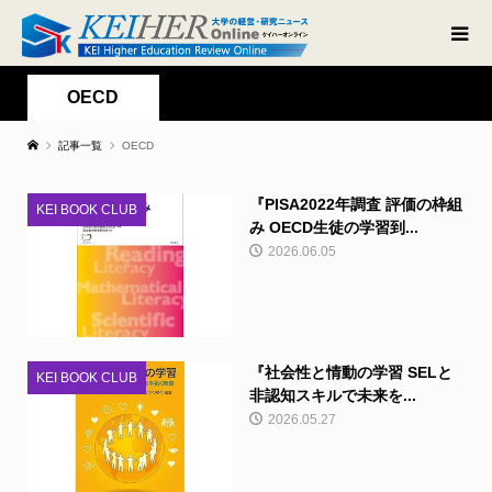
OECD
記事一覧
OECD
『PISA2022年調査 評価の枠組
KEI BOOK CLUB
み OECD生徒の学習到...
2026.06.05
『社会性と情動の学習 SELと
KEI BOOK CLUB
非認知スキルで未来を...
2026.05.27