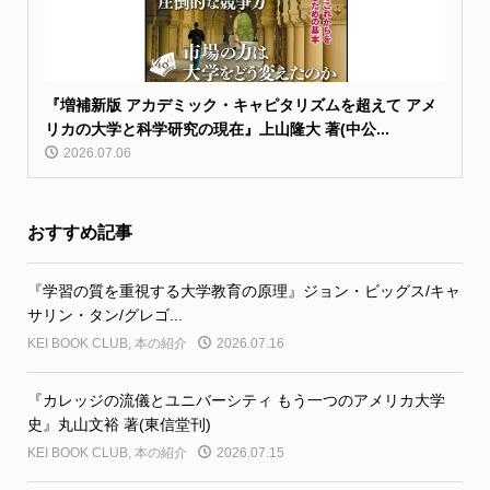
『増補新版 アカデミック・キャピタリズムを超えて アメ
リカの大学と科学研究の現在』上山隆大 著(中公...
2026.07.06
おすすめ記事
『学習の質を重視する大学教育の原理』ジョン・ビッグス/キャ
サリン・タン/グレゴ...
KEI BOOK CLUB
,
本の紹介
2026.07.16
『カレッジの流儀とユニバーシティ もう一つのアメリカ大学
史』丸山文裕 著(東信堂刊)
KEI BOOK CLUB
,
本の紹介
2026.07.15