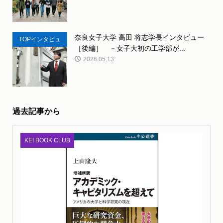
奈良女子大学 高田 将志学長インタビュー
TOPインタビュ
［後編］ －女子大初の工学部が...
ー
2026.05.13
過去記事から
KEI BOOK CLUB