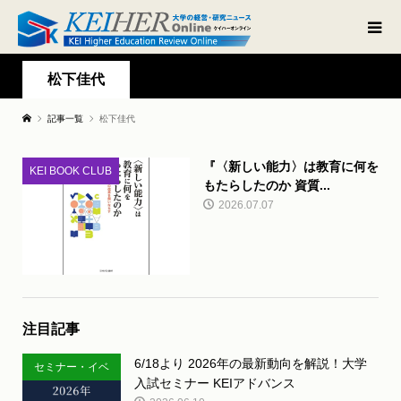
松下佳代
記事一覧
松下佳代
『〈新しい能力〉は教育に何を
KEI BOOK CLUB
もたらしたのか 資質...
2026.07.07
注目記事
6/18より 2026年の最新動向を解説！大学
セミナー・イベ
入試セミナー KEIアドバンス
ント