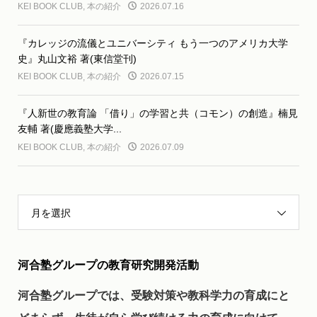
KEI BOOK CLUB
,
本の紹介
2026.07.16
『カレッジの流儀とユニバーシティ もう一つのアメリカ大学
史』丸山文裕 著(東信堂刊)
KEI BOOK CLUB
,
本の紹介
2026.07.15
『人新世の教育論 「借り」の学習と共（コモン）の創造』楠見
友輔 著(慶應義塾大学...
KEI BOOK CLUB
,
本の紹介
2026.07.09
月を選択
河合塾グループの教育研究開発活動
河合塾グループでは、受験対策や教科学力の育成にと