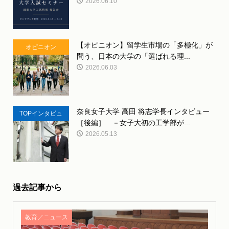
2026.06.10
【オピニオン】留学生市場の「多極化」が
オピニオン
問う、日本の大学の「選ばれる理...
2026.06.03
奈良女子大学 高田 将志学長インタビュー
TOPインタビュ
［後編］ －女子大初の工学部が...
ー
2026.05.13
過去記事から
教育／ニュース