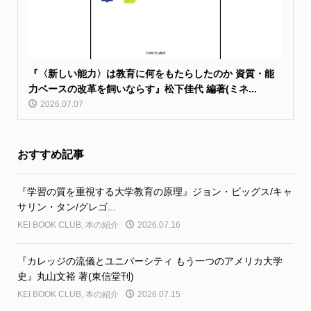
『〈新しい能力〉は教育に何をもたらしたのか 資質・能
力ベースの改革を飼いならす』松下佳代 編著(ミネ...
2026.07.07
おすすめ記事
『学習の質を重視する大学教育の原理』ジョン・ビッグス/キャ
サリン・タン/グレゴ...
KEI BOOK CLUB
,
本の紹介
2026.07.16
『カレッジの流儀とユニバーシティ もう一つのアメリカ大学
史』丸山文裕 著(東信堂刊)
KEI BOOK CLUB
,
本の紹介
2026.07.15