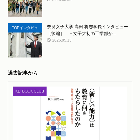
奈良女子大学 高田 将志学長インタビュー
TOPインタビュ
［後編］ －女子大初の工学部が...
ー
2026.05.13
過去記事から
KEI BOOK CLUB