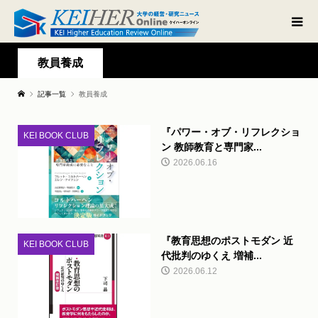
教員養成
記事一覧
教員養成
『パワー・オブ・リフレクショ
KEI BOOK CLUB
ン 教師教育と専門家...
2026.06.16
『教育思想のポストモダン 近
KEI BOOK CLUB
代批判のゆくえ 増補...
2026.06.12