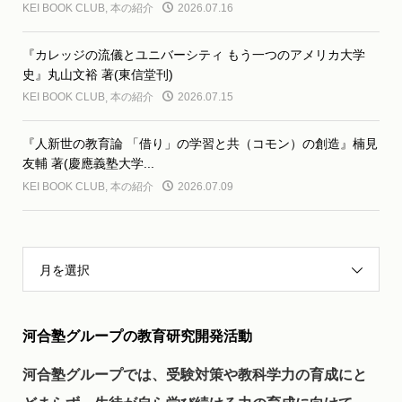
KEI BOOK CLUB
,
本の紹介
2026.07.16
『カレッジの流儀とユニバーシティ もう一つのアメリカ大学
史』丸山文裕 著(東信堂刊)
KEI BOOK CLUB
,
本の紹介
2026.07.15
『人新世の教育論 「借り」の学習と共（コモン）の創造』楠見
友輔 著(慶應義塾大学...
KEI BOOK CLUB
,
本の紹介
2026.07.09
月を選択
河合塾グループの教育研究開発活動
河合塾グループでは、受験対策や教科学力の育成にと