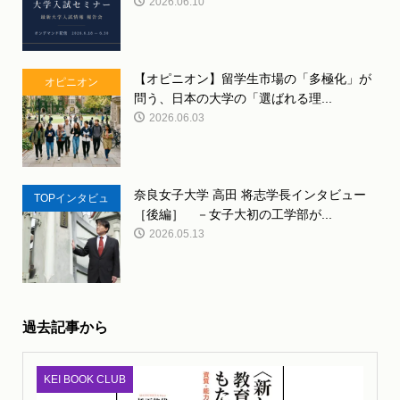
2026.06.10
【オピニオン】留学生市場の「多極化」が
オピニオン
問う、日本の大学の「選ばれる理...
2026.06.03
奈良女子大学 高田 将志学長インタビュー
TOPインタビュ
［後編］ －女子大初の工学部が...
ー
2026.05.13
過去記事から
KEI BOOK CLUB