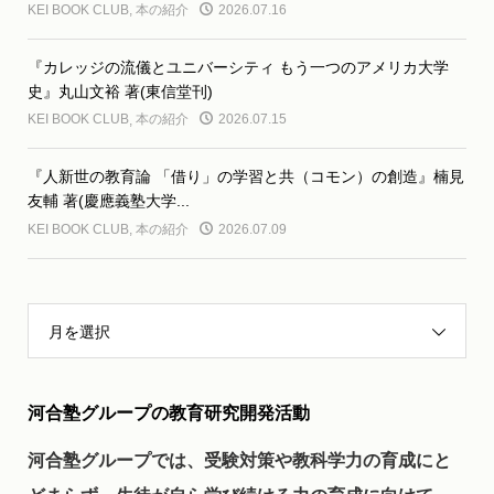
KEI BOOK CLUB
,
本の紹介
2026.07.16
『カレッジの流儀とユニバーシティ もう一つのアメリカ大学
史』丸山文裕 著(東信堂刊)
KEI BOOK CLUB
,
本の紹介
2026.07.15
『人新世の教育論 「借り」の学習と共（コモン）の創造』楠見
友輔 著(慶應義塾大学...
KEI BOOK CLUB
,
本の紹介
2026.07.09
月を選択
河合塾グループの教育研究開発活動
河合塾グループでは、受験対策や教科学力の育成にと