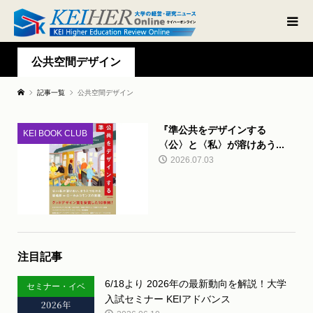
公共空間デザイン
記事一覧
公共空間デザイン
『準公共をデザインする
KEI BOOK CLUB
〈公〉と〈私〉が溶けあう...
2026.07.03
注目記事
6/18より 2026年の最新動向を解説！大学
セミナー・イベ
入試セミナー KEIアドバンス
ント