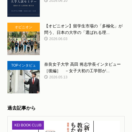
2026.06.10
【オピニオン】留学生市場の「多極化」が
オピニオン
問う、日本の大学の「選ばれる理...
2026.06.03
奈良女子大学 高田 将志学長インタビュー
TOPインタビュ
［後編］ －女子大初の工学部が...
ー
2026.05.13
過去記事から
KEI BOOK CLUB