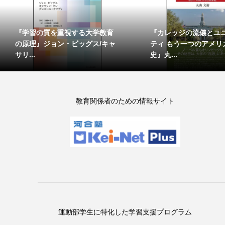
『学習の質を重視する大学教育
『カレッジの流儀とユ
の原理』ジョン・ビッグス/キャ
ティ もう一つのアメリ
サリ...
史』丸...
教育関係者のための情報サイト
運動部学生に特化した学習支援プログラム