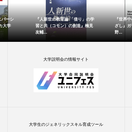
ニバーシ
『人新世の教育論 「借り」の学
『世界中
カ大学
習と共（コモン）の創造』楠見
ざし』ガー
友輔...
野...
大学説明会の情報サイト
大学生のジェネリックスキル育成ツール