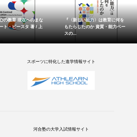
心の教育 現在へのまな
『〈新しい能力〉は教育に何を
ト・ビースタ 著 / 上
もたらしたのか 資質・能力ベー
スの...
スポーツに特化した進学情報サイト
河合塾の大学入試情報サイト