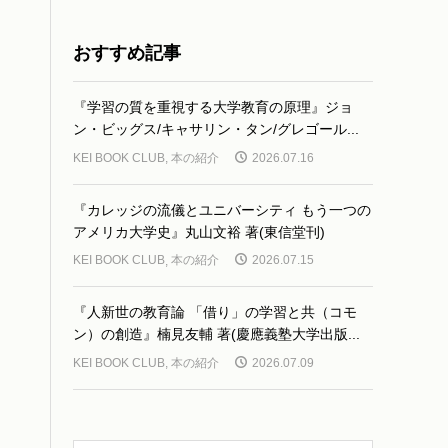
おすすめ記事
『学習の質を重視する大学教育の原理』ジョ
ン・ビッグス/キャサリン・タン/グレゴール...
KEI BOOK CLUB
,
本の紹介
2026.07.16
『カレッジの流儀とユニバーシティ もう一つの
アメリカ大学史』丸山文裕 著(東信堂刊)
KEI BOOK CLUB
,
本の紹介
2026.07.15
『人新世の教育論 「借り」の学習と共（コモ
ン）の創造』楠見友輔 著(慶應義塾大学出版...
KEI BOOK CLUB
,
本の紹介
2026.07.09