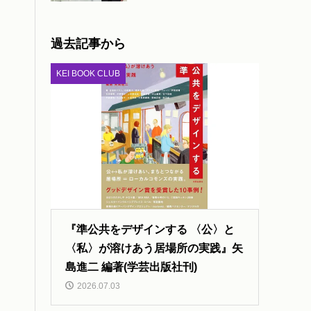
過去記事から
KEI BOOK CLUB
『準公共をデザインする 〈公〉と
〈私〉が溶けあう居場所の実践』矢
島進二 編著(学芸出版社刊)
2026.07.03