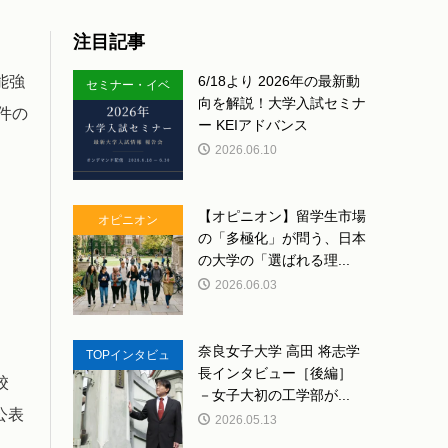
注目記事
能強
6/18より 2026年の最新動
セミナー・イベ
向を解説！大学入試セミナ
件の
ント
ー KEIアドバンス
2026.06.10
【オピニオン】留学生市場
オピニオン
の「多極化」が問う、日本
の大学の「選ばれる理...
2026.06.03
奈良女子大学 高田 将志学
TOPインタビュ
長インタビュー［後編］
校
ー
－女子大初の工学部が...
公表
2026.05.13