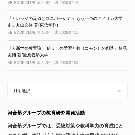
KEI BOOK CLUB
,
本の紹介
2026.07.16
『カレッジの流儀とユニバーシティ もう一つのアメリカ大学
史』丸山文裕 著(東信堂刊)
KEI BOOK CLUB
,
本の紹介
2026.07.15
『人新世の教育論 「借り」の学習と共（コモン）の創造』楠見
友輔 著(慶應義塾大学...
KEI BOOK CLUB
,
本の紹介
2026.07.09
月を選択
河合塾グループの教育研究開発活動
河合塾グループでは、受験対策や教科学力の育成にと