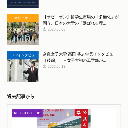
【オピニオン】留学生市場の「多極化」が
オピニオン
問う、日本の大学の「選ばれる理...
2026.06.03
奈良女子大学 高田 将志学長インタビュー
TOPインタビュ
［後編］ －女子大初の工学部が...
ー
2026.05.13
過去記事から
KEI BOOK CLUB