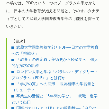
本稿では、PDPという一つのプログラムを手がかり
に、日本の大学教育が抱える問題と、そのオルタナテ
ィブとしての武蔵大学国際教養学部の可能性を探って
いきたい。
【目次】
■ 武蔵大学国際教養学部とPDP――日本の大学教育
への「挑戦状」
■ 「教養」の再定義：美術史から経済学へ、個人
的な探求の軌跡 
■ ロンドン大学と学ぶ「パラレル・ディグリー・
プログラム（PDP）」とは何か
■ 「学びの質」への回帰――世界標準の学習量と
コミュニティ 
■ 卒業生の活躍と「5年間の学び」――就職・進学
という出口
■ 国際バカロレア（IB）との親和性――「自分の