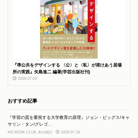
『準公共をデザインする 〈公〉と〈私〉が溶けあう居場
所の実践』矢島進二 編著(学芸出版社刊)
2026.07.03
おすすめ記事
『学習の質を重視する大学教育の原理』ジョン・ビッグス/キャ
サリン・タン/グレゴ...
KEI BOOK CLUB
,
本の紹介
2026.07.16