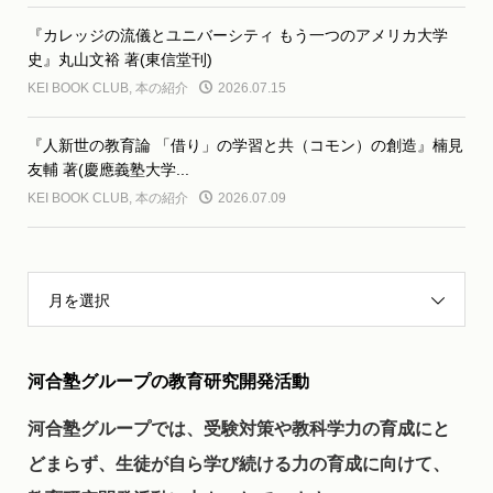
『カレッジの流儀とユニバーシティ もう一つのアメリカ大学
史』丸山文裕 著(東信堂刊)
KEI BOOK CLUB
,
本の紹介
2026.07.15
『人新世の教育論 「借り」の学習と共（コモン）の創造』楠見
友輔 著(慶應義塾大学...
KEI BOOK CLUB
,
本の紹介
2026.07.09
月を選択
河合塾グループの教育研究開発活動
河合塾グループでは、受験対策や教科学力の育成にと
どまらず、生徒が自ら学び続ける力の育成に向けて、