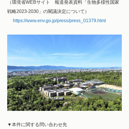
（環境省WEBサイト 報道発表資料「生物多様性国家
戦略2023-2030」の閣議決定について）
https://www.env.go.jp/press/press_01379.html
▼本件に関する問い合わせ先