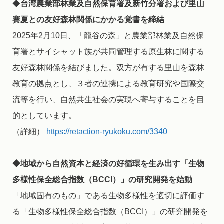
◆
台湾農業部林業及自然保育署及新竹分署および里山
賽夏との友好森林関係にかかる覚書を締結
2025年2月10日、「龍谷の森」と農業部林業及自然保
育署とサイシャット族が共同管理する原生林に関する
友好森林関係を結びました。双方が有する里山を森林
教育の拠点とし、３者の連携による教育研究や国際交
流等を行い、自然共生社会の実現へ寄与することを目
的としています。
（詳細）
https://retaction-ryukoku.com/3340
◆地域から自然資本と経済の好循環を生み出す「生物
多様性保全総合指数（BCCI）」の研究開発を始動
「地域固有のもの」である生物多様性を適切に評価す
る「生物多様性保全総合指数（BCCI）」の研究開発を