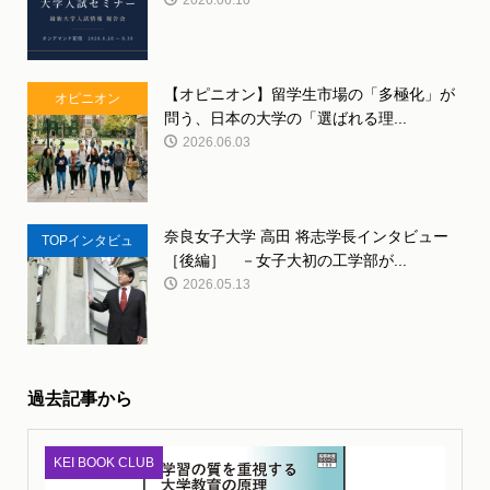
【オピニオン】留学生市場の「多極化」が
オピニオン
問う、日本の大学の「選ばれる理...
2026.06.03
奈良女子大学 高田 将志学長インタビュー
TOPインタビュ
［後編］ －女子大初の工学部が...
ー
2026.05.13
過去記事から
KEI BOOK CLUB