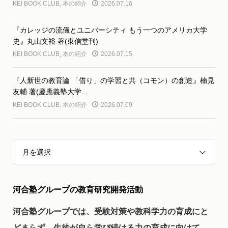
KEI BOOK CLUB
,
本の紹介
2026.07.16
『カレッジの流儀とユニバーシティ もう一つのアメリカ大学
史』丸山文裕 著(東信堂刊)
KEI BOOK CLUB
,
本の紹介
2026.07.15
『人新世の教育論 「借り」の学習と共（コモン）の創造』楠見
友輔 著(慶應義塾大学...
KEI BOOK CLUB
,
本の紹介
2026.07.09
月を選択
河合塾グループの教育研究開発活動
河合塾グループでは、受験対策や教科学力の育成にと
どまらず、生徒が自ら学び続ける力の育成に向けて、