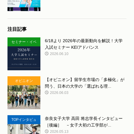
注目記事
6/18より 2026年の最新動向を解説！大学
セミナー・イベ
入試セミナー KEIアドバンス
ント
2026.06.10
【オピニオン】留学生市場の「多極化」が
オピニオン
問う、日本の大学の「選ばれる理...
2026.06.03
奈良女子大学 高田 将志学長インタビュー
TOPインタビュ
［後編］ －女子大初の工学部が...
ー
2026.05.13