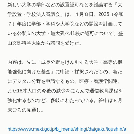
新しい大学の学部などの設置認可などを議論する「大
学設置・学校法人審議会」は、４月８日、2025（令和
７）年度に学部・学科や大学院などの開設を計画して
いる公私立の大学・短大延べ41校の認可について、盛
山文部科学大臣から諮問を受けた。
内容は、先に「成長分野をけん引する大学・高専の機
能強化に向けた基金」に申請・採択されたもの、新た
にデジタル分野を申請するもの、医療・看護学関連、
また18才人口の今後の減少をにらんで通信教育課程を
強化するものなど、多岐にわたっている。答申は８月
末ごろの見通し。
https://www.mext.go.jp/b_menu/shingi/daigaku/toushin/a