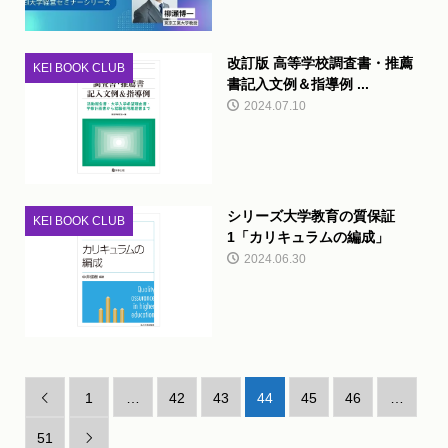
改訂版 高等学校調査書・推薦
KEI BOOK CLUB
書記入文例＆指導例 ...
2024.07.10
シリーズ大学教育の質保証
KEI BOOK CLUB
1「カリキュラムの編成」
2024.06.30
1
…
42
43
44
45
46
…

51
