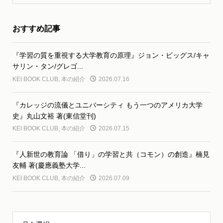
おすすめ記事
『学習の質を重視する大学教育の原理』ジョン・ビッグス/キャ
サリン・タン/グレゴ...
KEI BOOK CLUB
,
本の紹介
2026.07.16
『カレッジの流儀とユニバーシティ もう一つのアメリカ大学
史』丸山文裕 著(東信堂刊)
KEI BOOK CLUB
,
本の紹介
2026.07.15
『人新世の教育論 「借り」の学習と共（コモン）の創造』楠見
友輔 著(慶應義塾大学...
KEI BOOK CLUB
,
本の紹介
2026.07.09