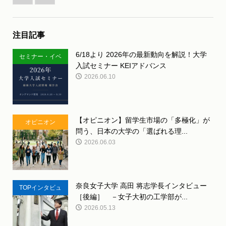
注目記事
6/18より 2026年の最新動向を解説！大学
セミナー・イベ
入試セミナー KEIアドバンス
ント
2026.06.10
【オピニオン】留学生市場の「多極化」が
オピニオン
問う、日本の大学の「選ばれる理...
2026.06.03
奈良女子大学 高田 将志学長インタビュー
TOPインタビュ
［後編］ －女子大初の工学部が...
ー
2026.05.13