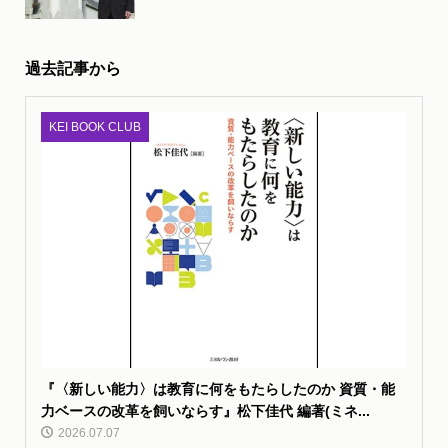
過去記事から
KEI BOOK CLUB
『〈新しい能力〉は教育に何をもたらしたのか 資質・能
力ベースの改革を飼いならす』松下佳代 編著(ミネ...
2026.07.07