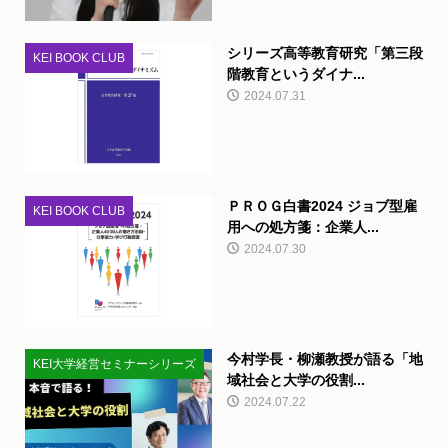
シリーズ高等教育研究「第三段
KEI BOOK CLUB
階教育というダイナ...
2024.07.31
ＰＲＯＧ白書2024 ジョブ型雇
KEI BOOK CLUB
用への処方箋：企業人...
2024.07.30
今村学長・柳瀬教授が語る「地
KEI大学経営セミナーシリーズ
域社会と大学の役割...
2024.07.22