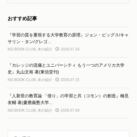
おすすめ記事
『学習の質を重視する大学教育の原理』ジョン・ビッグス/キャ
サリン・タン/グレゴ...
KEI BOOK CLUB
,
本の紹介
2026.07.16
『カレッジの流儀とユニバーシティ もう一つのアメリカ大学
史』丸山文裕 著(東信堂刊)
KEI BOOK CLUB
,
本の紹介
2026.07.15
『人新世の教育論 「借り」の学習と共（コモン）の創造』楠見
友輔 著(慶應義塾大学...
KEI BOOK CLUB
,
本の紹介
2026.07.09