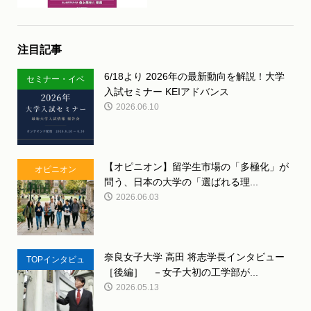
注目記事
6/18より 2026年の最新動向を解説！大学
セミナー・イベ
入試セミナー KEIアドバンス
ント
2026.06.10
【オピニオン】留学生市場の「多極化」が
オピニオン
問う、日本の大学の「選ばれる理...
2026.06.03
奈良女子大学 高田 将志学長インタビュー
TOPインタビュ
［後編］ －女子大初の工学部が...
ー
2026.05.13