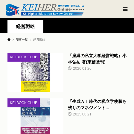
経営戦略
記事一覧
経営戦略
『崖縁の私立大学経営戦略』小
KEI BOOK CLUB
林弘祐 著(東信堂刊)
2026.01.20
『生成ＡＩ時代の私立学校勝ち
KEI BOOK CLUB
残りのマネジメント...
2025.08.21