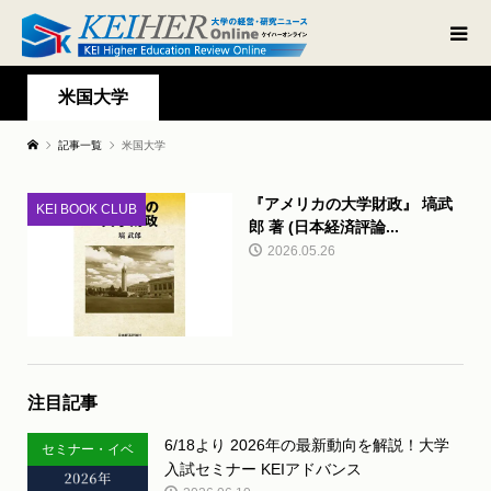
米国大学
記事一覧
米国大学
『アメリカの大学財政』 塙武
KEI BOOK CLUB
郎 著 (日本経済評論...
2026.05.26
注目記事
6/18より 2026年の最新動向を解説！大学
セミナー・イベ
入試セミナー KEIアドバンス
ント