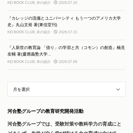
KEI BOOK CLUB
,
本の紹介
2026.07.16
『カレッジの流儀とユニバーシティ もう一つのアメリカ大学
史』丸山文裕 著(東信堂刊)
KEI BOOK CLUB
,
本の紹介
2026.07.15
『人新世の教育論 「借り」の学習と共（コモン）の創造』楠見
友輔 著(慶應義塾大学...
KEI BOOK CLUB
,
本の紹介
2026.07.09
月を選択
河合塾グループの教育研究開発活動
河合塾グループでは、受験対策や教科学力の育成にと