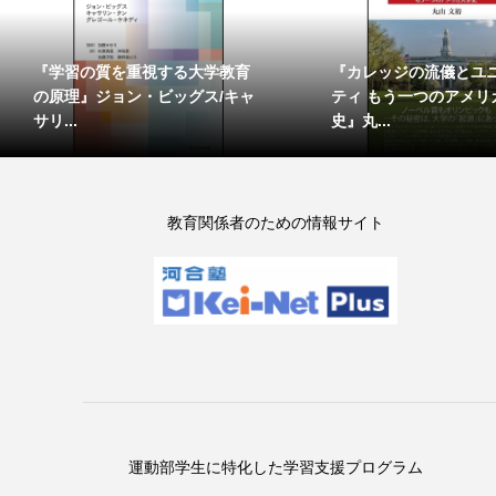
『学習の質を重視する大学教育
『カレッジの流儀とユ
の原理』ジョン・ビッグス/キャ
ティ もう一つのアメリ
サリ...
史』丸...
教育関係者のための情報サイト
運動部学生に特化した学習支援プログラム