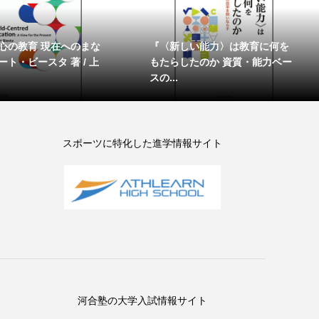
心の教育 現在へのまな
『〈新しい能力〉は教育に何を
ト・ビースタ 著 / 上
もたらしたのか 資質・能力ベー
スの...
スポーツに特化した進学情報サイト
河合塾の大学入試情報サイト