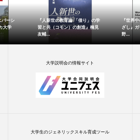
ニバーシ
『人新世の教育論 「借り」の学
『世界中
カ大学
習と共（コモン）の創造』楠見
ざし』ガー
友輔...
野...
大学説明会の情報サイト
大学生のジェネリックスキル育成ツール