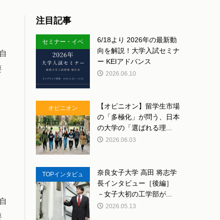
注目記事
6/18より 2026年の最新動
セミナー・イベ
向を解説！大学入試セミナ
自
ント
ー KEIアドバンス
要
2026.06.10
【オピニオン】留学生市場
オピニオン
の「多極化」が問う、日本
の大学の「選ばれる理...
2026.06.03
奈良女子大学 高田 将志学
TOPインタビュ
長インタビュー［後編］
ー
－女子大初の工学部が...
自
2026.05.13
要