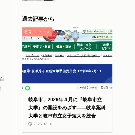
過去記事から
教育／ニュース
自
要
岐阜市、2029年４月に『岐阜市立
大学』の開設をめざす――岐阜薬科
大学と岐阜市立女子短大を統合
2026.07.16