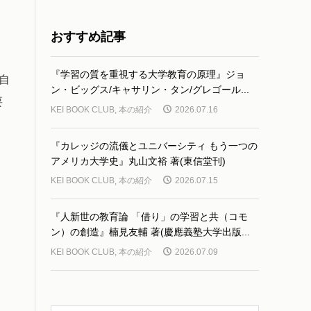
おすすめ記事
『学習の質を重視する大学教育の原理』ジョ
自
ン・ビッグス/キャサリン・タン/グレゴール...
要
KEI BOOK CLUB
,
本の紹介
2026.07.16
『カレッジの流儀とユニバーシティ もう一つの
アメリカ大学史』丸山文裕 著(東信堂刊)
KEI BOOK CLUB
,
本の紹介
2026.07.15
『人新世の教育論 「借り」の学習と共（コモ
ン）の創造』楠見友輔 著(慶應義塾大学出版...
KEI BOOK CLUB
,
本の紹介
2026.07.09