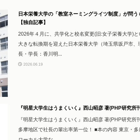
日本栄養大学の「教室ネーミングライツ制度」が問う
【独自記事】
2026年４月に、共学化と校名変更(旧:女子栄養大学)
大きな転換期を迎えた日本栄養大学（埼玉県坂戸市、
長・学長：香川明...
2026.06.19
『明星大学生はうまくいく』西山昭彦 著(PHP研究所刊
『明星大学生はうまくいく』西山昭彦 著(PHP研究所刊
多摩地区で社長の輩出率第一位！ ■本の内容 東京・多
ローカル大学な...