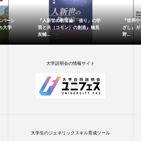
ニバーシ
『人新世の教育論 「借り」の学
『世界中
カ大学
習と共（コモン）の創造』楠見
ざし』ガー
友輔...
野...
大学説明会の情報サイト
大学生のジェネリックスキル育成ツール