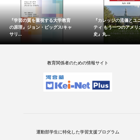
『学習の質を重視する大学教育
『カレッジの流儀とユ
の原理』ジョン・ビッグス/キャ
ティ もう一つのアメリ
サリ...
史』丸...
教育関係者のための情報サイト
運動部学生に特化した学習支援プログラム