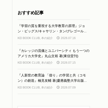
おすすめ記事
『学習の質を重視する大学教育の原理』ジョ
ン・ビッグス/キャサリン・タン/グレゴール...
KEI BOOK CLUB
,
本の紹介
2026.07.16
『カレッジの流儀とユニバーシティ もう一つの
アメリカ大学史』丸山文裕 著(東信堂刊)
KEI BOOK CLUB
,
本の紹介
2026.07.15
『人新世の教育論 「借り」の学習と共（コモ
ン）の創造』楠見友輔 著(慶應義塾大学出版...
KEI BOOK CLUB
,
本の紹介
2026.07.09