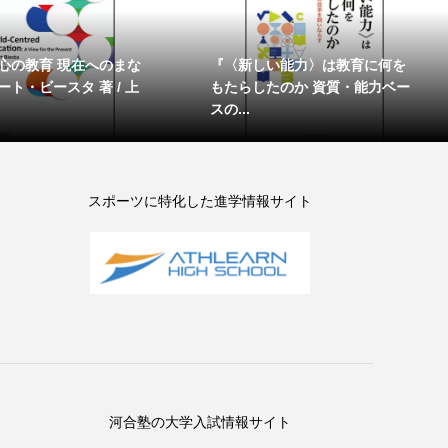
心の教育 現在へのまな
『〈新しい能力〉は教育に何を
ト・ビースタ 著 / 上
もたらしたのか 資質・能力ベー
スの...
スポーツに特化した進学情報サイト
河合塾の大学入試情報サイト