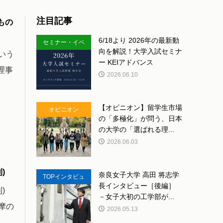
注目記事
もの
6/18より 2026年の最新動
セミナー・イベ
向を解説！大学入試セミナ
という
ント
ー KEIアドバンス
理事
2026.06.10
【オピニオン】留学生市場
オピニオン
の「多極化」が問う、日本
の大学の「選ばれる理...
2026.06.03
)
奈良女子大学 高田 将志学
TOPインタビュ
長インタビュー［後編］
)
ー
－女子大初の工学部が...
摩の
2026.05.13