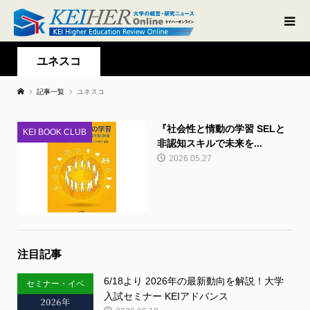
ユネスコ
記事一覧
ユネスコ
『社会性と情動の学習 SELと
KEI BOOK CLUB
非認知スキルで未来を...
2026.05.27
注目記事
6/18より 2026年の最新動向を解説！大学
セミナー・イベ
入試セミナー KEIアドバンス
ント