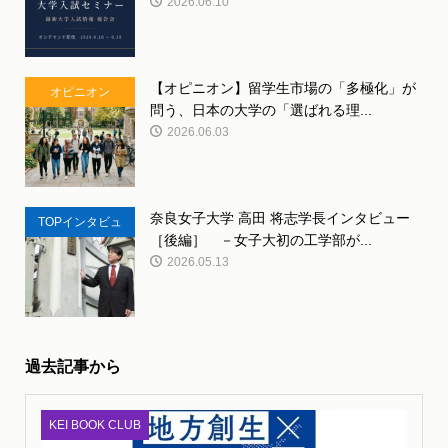
2026.06.10
【オピニオン】留学生市場の「多極化」が
オピニオン
問う、日本の大学の「選ばれる理...
2026.06.03
奈良女子大学 高田 将志学長インタビュー
TOPインタビュ
［後編］ －女子大初の工学部が...
ー
2026.05.13
過去記事から
KEI BOOK CLUB