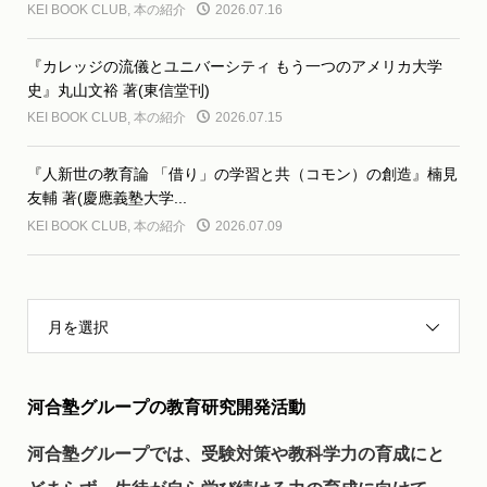
KEI BOOK CLUB
,
本の紹介
2026.07.16
『カレッジの流儀とユニバーシティ もう一つのアメリカ大学
史』丸山文裕 著(東信堂刊)
KEI BOOK CLUB
,
本の紹介
2026.07.15
『人新世の教育論 「借り」の学習と共（コモン）の創造』楠見
友輔 著(慶應義塾大学...
KEI BOOK CLUB
,
本の紹介
2026.07.09
月を選択
河合塾グループの教育研究開発活動
河合塾グループでは、受験対策や教科学力の育成にと