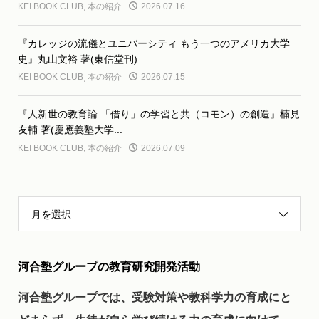
KEI BOOK CLUB
,
本の紹介
2026.07.16
『カレッジの流儀とユニバーシティ もう一つのアメリカ大学
史』丸山文裕 著(東信堂刊)
KEI BOOK CLUB
,
本の紹介
2026.07.15
『人新世の教育論 「借り」の学習と共（コモン）の創造』楠見
友輔 著(慶應義塾大学...
KEI BOOK CLUB
,
本の紹介
2026.07.09
月を選択
河合塾グループの教育研究開発活動
河合塾グループでは、受験対策や教科学力の育成にと