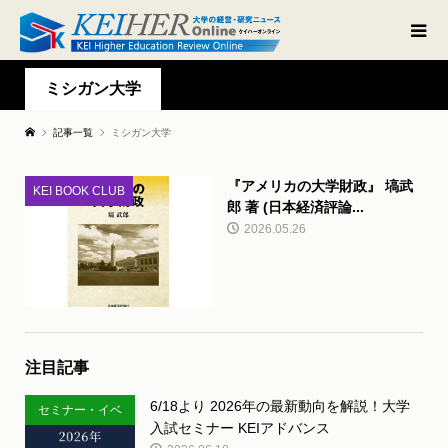
ミシガン大学
記事一覧
ミシガン大学
『アメリカの大学財政』 塙武
KEI BOOK CLUB
郎 著 (日本経済評論...
2026.05.26
注目記事
6/18より 2026年の最新動向を解説！大学
セミナー・イベ
入試セミナー KEIアドバンス
ント