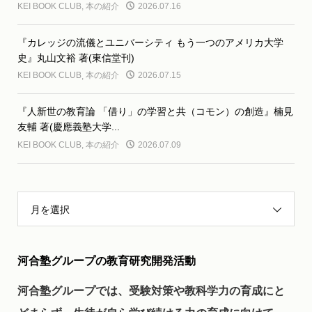
KEI BOOK CLUB
,
本の紹介
2026.07.16
『カレッジの流儀とユニバーシティ もう一つのアメリカ大学
史』丸山文裕 著(東信堂刊)
KEI BOOK CLUB
,
本の紹介
2026.07.15
『人新世の教育論 「借り」の学習と共（コモン）の創造』楠見
友輔 著(慶應義塾大学...
KEI BOOK CLUB
,
本の紹介
2026.07.09
月を選択
河合塾グループの教育研究開発活動
河合塾グループでは、受験対策や教科学力の育成にと