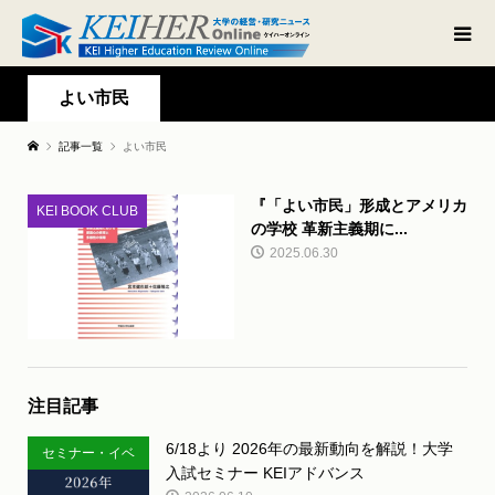
よい市民
記事一覧
よい市民
『「よい市民」形成とアメリカ
KEI BOOK CLUB
の学校 革新主義期に...
2025.06.30
注目記事
6/18より 2026年の最新動向を解説！大学
セミナー・イベ
入試セミナー KEIアドバンス
ント