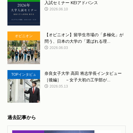
入試セミナー KEIアドバンス
ント
2026.06.10
【オピニオン】留学生市場の「多極化」が
オピニオン
問う、日本の大学の「選ばれる理...
2026.06.03
奈良女子大学 高田 将志学長インタビュー
TOPインタビュ
［後編］ －女子大初の工学部が...
ー
2026.05.13
過去記事から