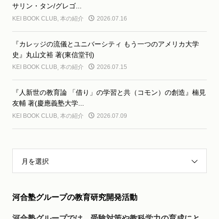
サリン・タン/グレゴ...
KEI BOOK CLUB
,
本の紹介
2026.07.16
『カレッジの流儀とユニバーシティ もう一つのアメリカ大学
史』丸山文裕 著(東信堂刊)
KEI BOOK CLUB
,
本の紹介
2026.07.15
『人新世の教育論 「借り」の学習と共（コモン）の創造』楠見
友輔 著(慶應義塾大学...
KEI BOOK CLUB
,
本の紹介
2026.07.09
月を選択
河合塾グループの教育研究開発活動
河合塾グループでは、受験対策や教科学力の育成にと