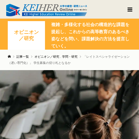
複雑・多様化する社会の構造的な課題を
提起し、これからの高等教育のあるべき
オピニオン
／研究
姿などを問い、課題解決の方法を提言し
ていく。
記事一覧
オピニオン／研究
,
学問・研究
「レイトスペシャライゼーション
（遅い専門化）」 学生募集の切り札となるか