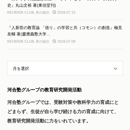
史』丸山文裕 著(東信堂刊)
KEI BOOK CLUB
,
本の紹介
2026.07.15
『人新世の教育論 「借り」の学習と共（コモン）の創造』楠見
友輔 著(慶應義塾大学...
KEI BOOK CLUB
,
本の紹介
2026.07.09
月を選択
河合塾グループの教育研究開発活動
河合塾グループでは、受験対策や教科学力の育成にと
どまらず、生徒が自ら学び続ける力の育成に向けて、
教育研究開発活動に力をいれています。