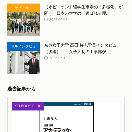
【オピニオン】留学生市場の「多極化」が
オピニオン
問う、日本の大学の「選ばれる理...
2026.06.03
奈良女子大学 高田 将志学長インタビュー
TOPインタビュ
［後編］ －女子大初の工学部が...
ー
2026.05.13
過去記事から
KEI BOOK CLUB