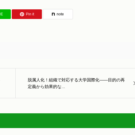
NE
Pin it
note
る
脱属人化！組織で対応する大学国際化――目的の再
定義から効果的な...