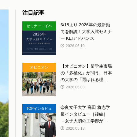
注目記事
6/18より 2026年の最新動
セミナー・イベ
向を解説！大学入試セミナ
ント
ー KEIアドバンス
2026.06.10
【オピニオン】留学生市場
オピニオン
の「多極化」が問う、日本
の大学の「選ばれる理...
2026.06.03
奈良女子大学 高田 将志学
TOPインタビュ
長インタビュー［後編］
ー
－女子大初の工学部が...
2026.05.13