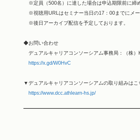
※定員（500名）に達した場合は申込期限前に締
※視聴用URLはセミナー当日の17：00までにメ
※後日アーカイブ配信を予定しております。
◆お問い合わせ
デュアルキャリアコンソーシアム事務局：（株）K
https://x.gd/W0HvC
▼デュアルキャリアコンソーシアムの取り組みはこ
https://www.dcc.athlearn-hs.jp/