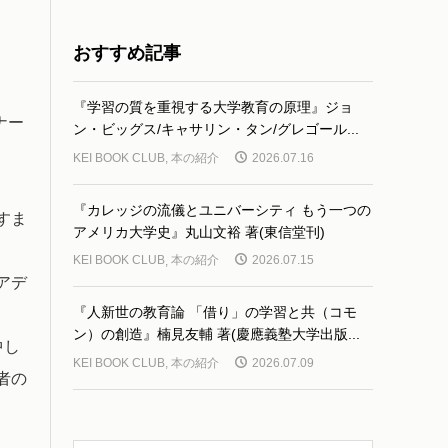
おすすめ記事
『学習の質を重視する大学教育の原理』ジョ
ナー
ン・ビッグス/キャサリン・タン/グレゴール...
KEI BOOK CLUB
,
本の紹介
2026.07.16
『カレッジの流儀とユニバーシティ もう一つの
すま
アメリカ大学史』丸山文裕 著(東信堂刊)
KEI BOOK CLUB
,
本の紹介
2026.07.15
アデ
『人新世の教育論 「借り」の学習と共（コモ
ン）の創造』楠見友輔 著(慶應義塾大学出版...
中し
KEI BOOK CLUB
,
本の紹介
2026.07.09
者の