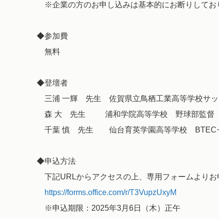
※企業の方のお申し込みは基本的にお断りしてお
◆参加費
無料
◆登壇者
三浦 一輝 先生 佐賀県立鳥栖工業高等学校サ
森 大 先生 浦和学院高等学校 野球部監
千葉 慎 先生 仙台育英学園高等学校 BTE
◆申込方法
下記URLからアクセスの上、専用フォームよりお
https://forms.office.com/r/T3VupzUxyM
※申込期限：2025年3月6日（木）正午