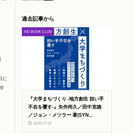
過去記事から
KEI BOOK CLUB
国
日に
平
『大学まちづくり -地方創生 担い手
不在を覆す-』矢作尚久／田中克徳
／ジョン・メツラー 著(SYN...
2026.07.02