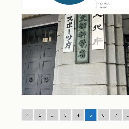
1
…
3
4
5
6
7
