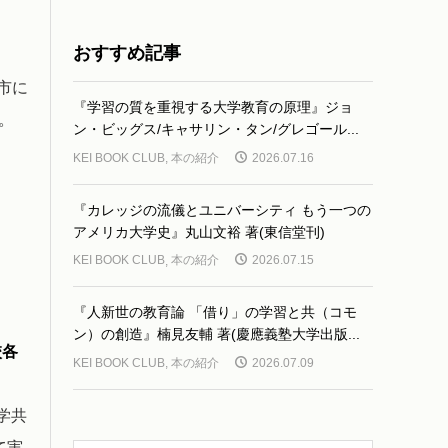
おすすめ記事
市に
『学習の質を重視する大学教育の原理』ジョ
。
ン・ビッグス/キャサリン・タン/グレゴール...
KEI BOOK CLUB
,
本の紹介
2026.07.16
『カレッジの流儀とユニバーシティ もう一つの
アメリカ大学史』丸山文裕 著(東信堂刊)
KEI BOOK CLUB
,
本の紹介
2026.07.15
『人新世の教育論 「借り」の学習と共（コモ
ン）の創造』楠見友輔 著(慶應義塾大学出版...
校各
KEI BOOK CLUB
,
本の紹介
2026.07.09
入学共
て実