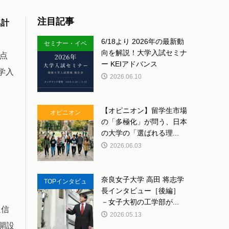
注目記事
集計
6/18より 2026年の最新動
セミナー・イベ
向を解説！大学入試セミナ
0点
ント
ー KEIアドバンス
学入
2026.06.10
【オピニオン】留学生市場
オピニオン
の「多極化」が問う、日本
の大学の「選ばれる理...
2026.06.03
奈良女子大学 高田 将志学
TOPインタビュ
長インタビュー［後編］
ー
－女子大初の工学部が...
通信
2026.05.13
開設