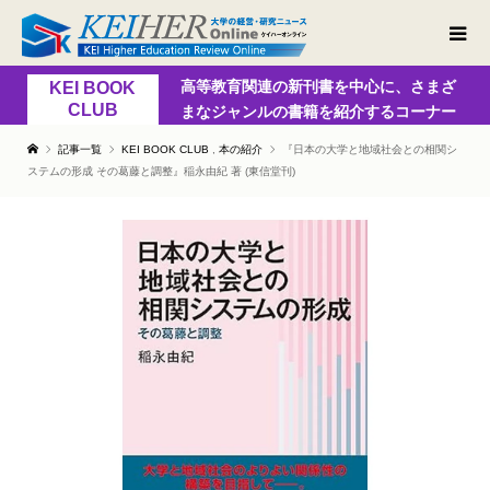
高等教育関連の新刊書を中心に、さまざ
KEI BOOK
CLUB
まなジャンルの書籍を紹介するコーナー
記事一覧
KEI BOOK CLUB
,
本の紹介
『日本の大学と地域社会との相関シ
ステムの形成 その葛藤と調整』稲永由紀 著 (東信堂刊)