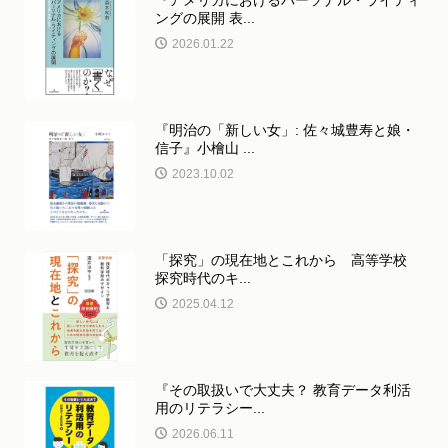
『アメリカにおけるパーソナル・ライティ
ングの展開 表...
2026.01.22
『明治の「新しい女」: 佐々城豊寿と娘・
信子』小檜山 ...
2023.10.02
「探究」の現在地とこれから 高等学校
探究時代のキ...
2025.04.12
『その取扱いで大丈夫？ 教育データ利活
用のリテラシー...
2026.06.11