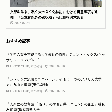
文部科学省、私立大の公立化検討における留意事項を通
知 「公立化以外の選択肢」も比較検討求める
2026.07.24
おすすめ記事
『学習の質を重視する大学教育の原理』ジョン・ビッグス/キャ
サリン・タン/グレゴ...
KEI BOOK CLUB
,
本の紹介
2026.07.16
『カレッジの流儀とユニバーシティ もう一つのアメリカ大学
史』丸山文裕 著(東信堂刊)
KEI BOOK CLUB
,
本の紹介
2026.07.15
『人新世の教育論 「借り」の学習と共（コモン）の創造』楠見
友輔 著(慶應義塾大学...