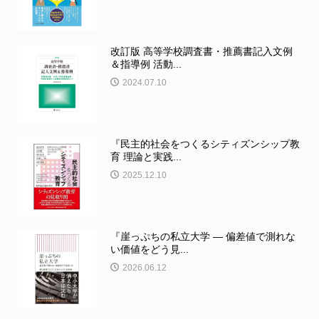
改訂版 高等学校調査書・推薦書記入文例
＆指導例 活動...
2024.07.10
『民主的社会をつくるシティズンシップ教
育 理論と実践...
2025.12.10
『崖っぷちの私立大学 ― 偏差値で測れな
い価値をどう見...
2026.06.12