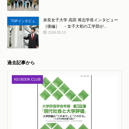
奈良女子大学 高田 将志学長インタビュー
TOPインタビュ
［後編］ －女子大初の工学部が...
ー
2026.05.13
過去記事から
KEI BOOK CLUB