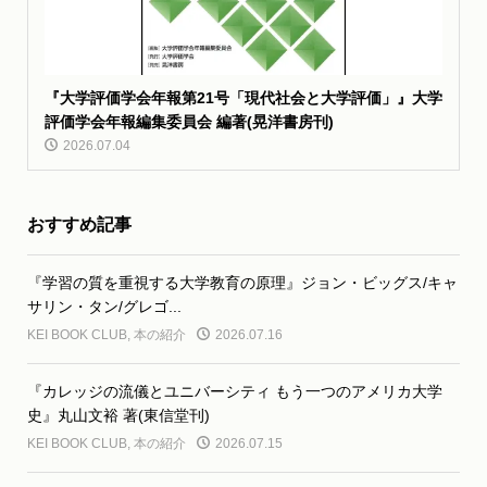
『大学評価学会年報第21号「現代社会と大学評価」』大学
評価学会年報編集委員会 編著(晃洋書房刊)
2026.07.04
おすすめ記事
『学習の質を重視する大学教育の原理』ジョン・ビッグス/キャ
サリン・タン/グレゴ...
KEI BOOK CLUB
,
本の紹介
2026.07.16
『カレッジの流儀とユニバーシティ もう一つのアメリカ大学
史』丸山文裕 著(東信堂刊)
KEI BOOK CLUB
,
本の紹介
2026.07.15