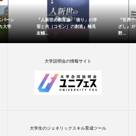
ニバーシ
『人新世の教育論 「借り」の学
『世界中
カ大学
習と共（コモン）の創造』楠見
ざし』ガー
友輔...
野...
大学説明会の情報サイト
大学生のジェネリックスキル育成ツール