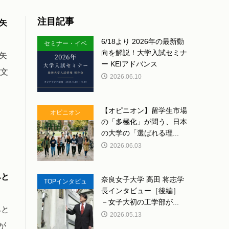
注目記事
矢
6/18より 2026年の最新動
セミナー・イベ
向を解説！大学入試セミナ
矢
ント
ー KEIアドバンス
の文
2026.06.10
【オピニオン】留学生市場
オピニオン
の「多極化」が問う、日本
の大学の「選ばれる理...
2026.06.03
みと
奈良女子大学 高田 将志学
TOPインタビュ
長インタビュー［後編］
ー
－女子大初の工学部が...
みと
2026.05.13
が