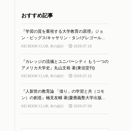
おすすめ記事
『学習の質を重視する大学教育の原理』ジョ
ン・ビッグス/キャサリン・タン/グレゴール...
KEI BOOK CLUB
,
本の紹介
2026.07.16
『カレッジの流儀とユニバーシティ もう一つの
アメリカ大学史』丸山文裕 著(東信堂刊)
KEI BOOK CLUB
,
本の紹介
2026.07.15
『人新世の教育論 「借り」の学習と共（コモ
ン）の創造』楠見友輔 著(慶應義塾大学出版...
KEI BOOK CLUB
,
本の紹介
2026.07.09