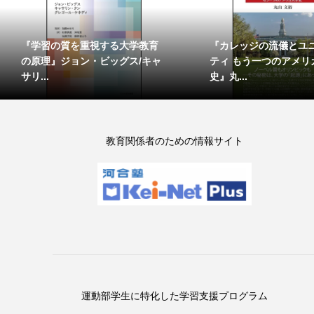
『学習の質を重視する大学教育
『カレッジの流儀とユ
の原理』ジョン・ビッグス/キャ
ティ もう一つのアメリ
サリ...
史』丸...
教育関係者のための情報サイト
運動部学生に特化した学習支援プログラム