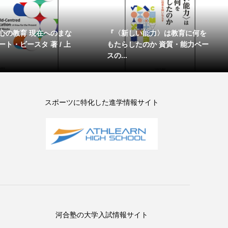
心の教育 現在へのまな
『〈新しい能力〉は教育に何を
ト・ビースタ 著 / 上
もたらしたのか 資質・能力ベー
スの...
スポーツに特化した進学情報サイト
河合塾の大学入試情報サイト