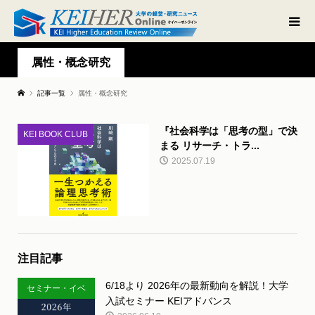
属性・概念研究
記事一覧
属性・概念研究
『社会科学は「思考の型」で決
KEI BOOK CLUB
まる リサーチ・トラ...
2025.07.19
注目記事
6/18より 2026年の最新動向を解説！大学
セミナー・イベ
入試セミナー KEIアドバンス
ント