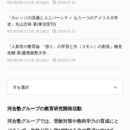
KEI BOOK CLUB
,
本の紹介
2026.07.16
『カレッジの流儀とユニバーシティ もう一つのアメリカ大学
史』丸山文裕 著(東信堂刊)
KEI BOOK CLUB
,
本の紹介
2026.07.15
『人新世の教育論 「借り」の学習と共（コモン）の創造』楠見
友輔 著(慶應義塾大学...
KEI BOOK CLUB
,
本の紹介
2026.07.09
月を選択
河合塾グループの教育研究開発活動
河合塾グループでは、受験対策や教科学力の育成にと