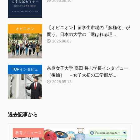
2026.06.10
【オピニオン】留学生市場の「多極化」が
オピニオン
問う、日本の大学の「選ばれる理...
2026.06.03
奈良女子大学 高田 将志学長インタビュー
TOPインタビュ
［後編］ －女子大初の工学部が...
ー
2026.05.13
過去記事から
教育／ニュース